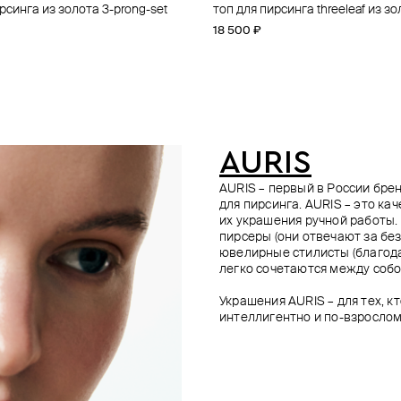
рсинга из золота 3-prong-set
рсинга из золота flower
рсинга из золота battle axe
рсинга из золота threeleaf
топ для пирсинга threeleaf из з
топ для пирсинга из золота thre
топ для пирсинга phoenix из зо
топ для пирсинга из золота thre
18 500 ₽
18 500 ₽
17 800 ₽
18 500 ₽
AURIS
AURIS – первый в России бр
для пирсинга. AURIS – это ка
их украшения ручной работы.
пирсеры (они отвечают за без
ювелирные стилисты (благода
легко сочетаются между собо
Украшения AURIS – для тех, к
интеллигентно и по-взрослом