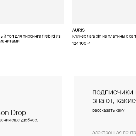
AURIS
AURIS
й топ для пирсинга firebird из
 для пирсинга phoenix из золота
кликер tiara big из платины с с
правый малый топ для пирсинга f
фианитами
золота с фианитами
124 100 ₽
28 000 ₽
подписчики 
знают, каки
рассказать как?
on Drop
шения еще удобнее.