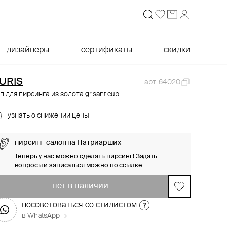
дизайнеры
сертификаты
скидки
URIS
арт. 64020
п для пирсинга из золота grisant cup
узнать о снижении цены
пирсинг-салон на Патриарших
Теперь у нас можно сделать пирсинг! Задать
вопросы и записаться можно
по ссылке
нет в наличии
посоветоваться со стилистом
в WhatsApp →