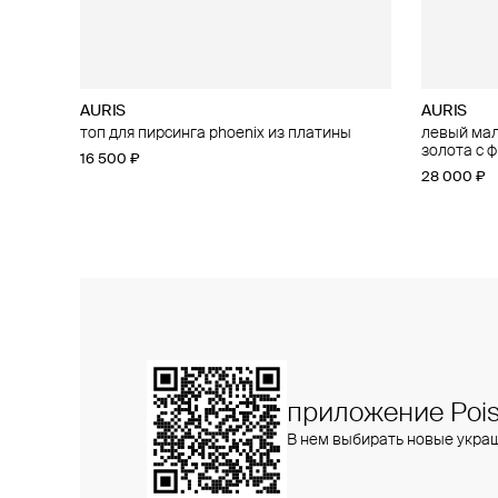
AURIS
AURIS
AURIS
AURIS
топ для пирсинга phoenix из платины
большой топ для пирсинга threeleaf из
левый малы
малый топ
золота с бриллиантами
золота с 
16 500 ₽
15 400 ₽
25 800 ₽
28 000 ₽
приложение Pois
В нем выбирать новые укра