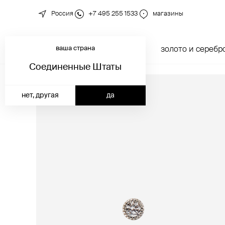
Россия
+7 495 255 1533
магазины
ваша страна
новинки
каталог
золото и серебр
Соединенные Штаты
нет, другая
да