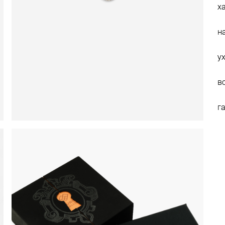
х
н
у
в
г