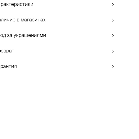
арактеристики
аличие в магазинах
ход за украшениями
озврат
арантия