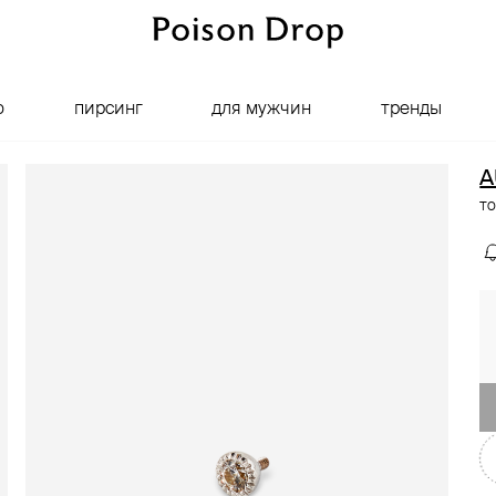
о
пирсинг
для мужчин
тренды
A
то