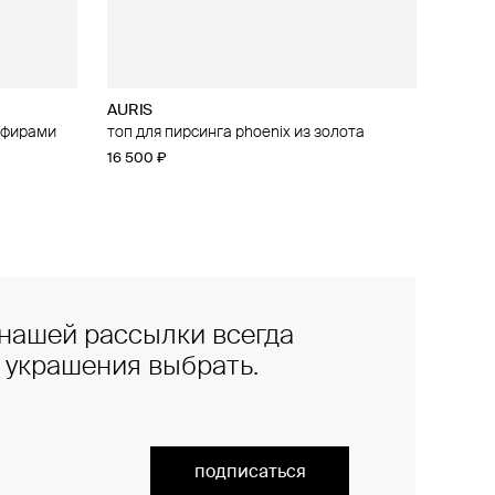
AURIS
апфирами
irebird из
топ для пирсинга phoenix из золота
16 500 ₽
нашей рассылки всегда
е украшения выбрать.
подписаться