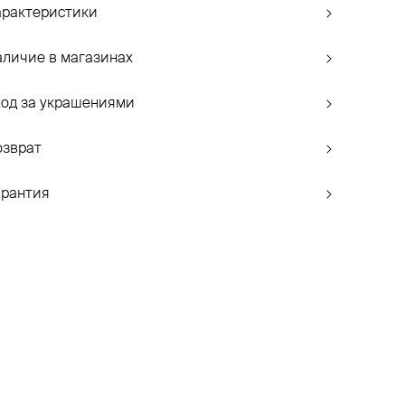
арактеристики
аличие в магазинах
ход за украшениями
озврат
арантия