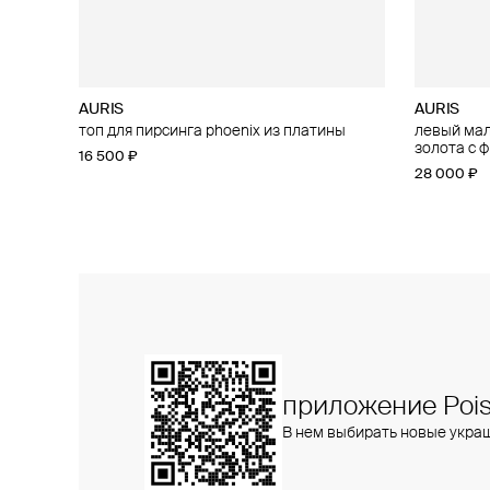
AURIS
AURIS
AURIS
AURIS
топ для пирсинга phoenix из платины
большой топ для пирсинга threeleaf из
левый малы
малый топ
золота с бриллиантами
золота с 
16 500 ₽
15 400 ₽
25 800 ₽
28 000 ₽
приложение Pois
В нем выбирать новые укра