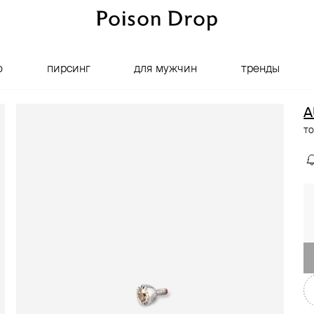
о
пирсинг
для мужчин
тренды
A
то