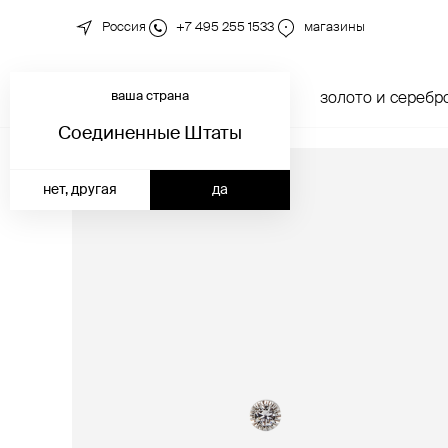
Россия
+7 495 255 1533
магазины
ваша страна
новинки
каталог
золото и серебр
Соединенные Штаты
нет, другая
да