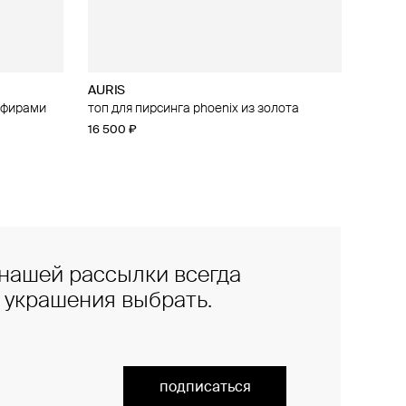
AURIS
апфирами
irebird из
топ для пирсинга phoenix из золота
16 500 ₽
нашей рассылки всегда
е украшения выбрать.
подписаться