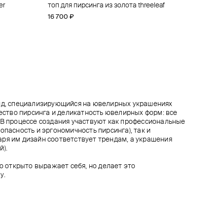
er
er
топ для пирсинга из золота threeleaf
топ для пирсинга из золота concentric
топ для пирсинга из золота threeleaf
кликер orion belt из золота
16 700 ₽
14 600 ₽
18 500 ₽
116 500 ₽
енд, специализирующийся на ювелирных украшениях
чество пирсинга и деликатность ювелирных форм: все
 В процессе создания участвуют как профессиональные
опасность и эргономичность пирсинга), так и
ря им дизайн соответствует трендам, а украшения
й).
то открыто выражает себя, но делает это
у.