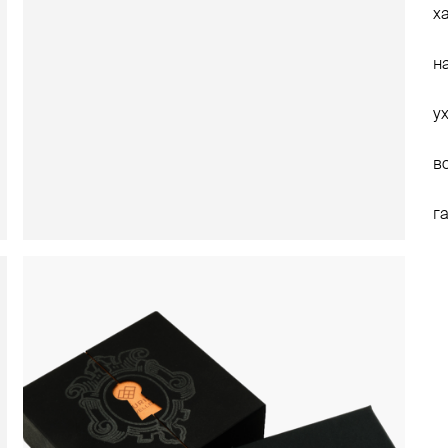
х
н
у
в
г