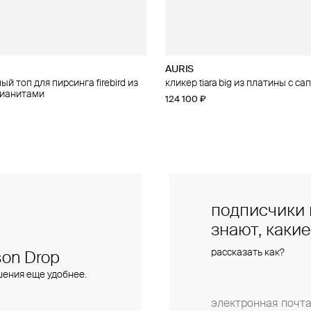
AURIS
AURIS
й топ для пирсинга firebird из
 для пирсинга phoenix из золота
кликер tiara big из платины с с
правый малый топ для пирсинга f
фианитами
золота с фианитами
124 100 ₽
28 000 ₽
подписчики 
знают, каки
рассказать как?
on Drop
шения еще удобнее.