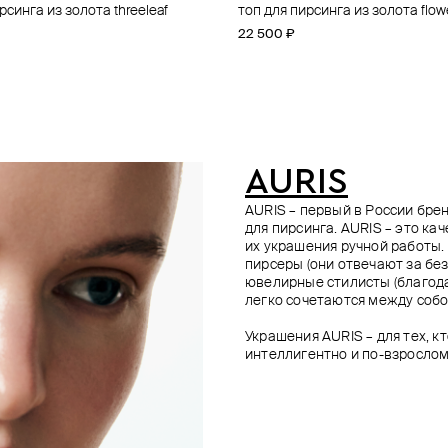
рсинга из золота threeleaf
з золота с бриллиантом
рсинга из золота threeleaf
топ для пирсинга из золота blank line
топ для пирсинга из золота flow
топ для пирсинга из золота flow
кликер orion belt из золота
топ для пирсинга из золота disk
2 400 ₽
−30%
22 500 ₽
14 300 ₽
23 800 ₽
96 500 ₽
е онлайн
AURIS
AURIS – первый в России бр
для пирсинга. AURIS – это ка
их украшения ручной работы.
пирсеры (они отвечают за без
ювелирные стилисты (благода
легко сочетаются между собо
Украшения AURIS – для тех, к
интеллигентно и по-взрослом