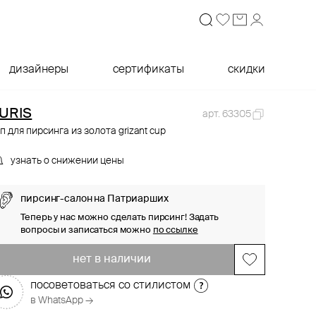
дизайнеры
сертификаты
скидки
URIS
арт. 63305
п для пирсинга из золота grizant cup
узнать о снижении цены
пирсинг-салон на Патриарших
Теперь у нас можно сделать пирсинг! Задать
вопросы и записаться можно
по ссылке
нет в наличии
посоветоваться со стилистом
в WhatsApp →