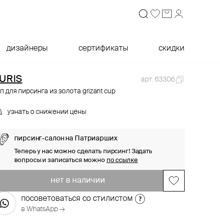
дизайнеры
сертификаты
скидки
URIS
арт. 63306
п для пирсинга из золота grizant cup
узнать о снижении цены
пирсинг-салон на Патриарших
Теперь у нас можно сделать пирсинг! Задать
вопросы и записаться можно
по ссылке
нет в наличии
посоветоваться со стилистом
в WhatsApp →