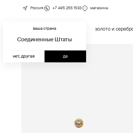
Россия
+7 495 255 1533
магазины
ваша страна
новинки
каталог
золото и серебр
Соединенные Штаты
нет, другая
да