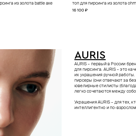
рсинга из золота battle axe
рсинга из золота amour contour
золота cassiopea
рсинга butterfly из золота
топ для пирсинга из золота oh
топ для пирсинга из золота dag
топ для пирсинга из золота thre
штанга для пирсинга из золота 
16 100 ₽
14 300 ₽
18 500 ₽
3 500 ₽
AURIS
AURIS – первый в России бр
для пирсинга. AURIS – это ка
их украшения ручной работы.
пирсеры (они отвечают за без
ювелирные стилисты (благода
легко сочетаются между собо
Украшения AURIS – для тех, к
интеллигентно и по-взрослом