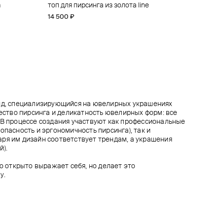
m
ger
eleaf
surset
топ для пирсинга из золота line
топ для пирсинга из золота nefertiti
топ для пирсинга из золота just o
топ для пирсинга prium из золота
14 500 ₽
14 500 ₽
20 600 ₽
39 600 ₽
енд, специализирующийся на ювелирных украшениях
чество пирсинга и деликатность ювелирных форм: все
 В процессе создания участвуют как профессиональные
опасность и эргономичность пирсинга), так и
ря им дизайн соответствует трендам, а украшения
й).
то открыто выражает себя, но делает это
у.