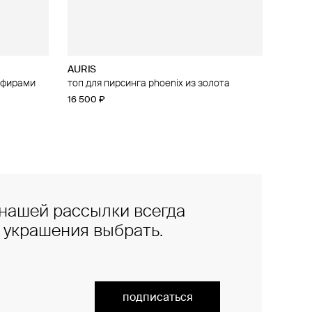
AURIS
апфирами
 из золота
топ для пирсинга phoenix из золота
16 500 ₽
нашей рассылки всегда
е украшения выбрать.
подписаться