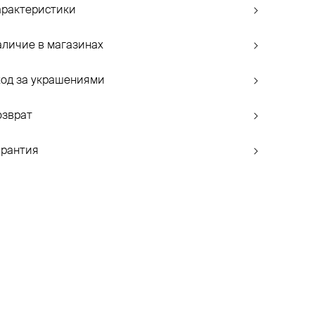
арактеристики
аличие в магазинах
ход за украшениями
озврат
арантия