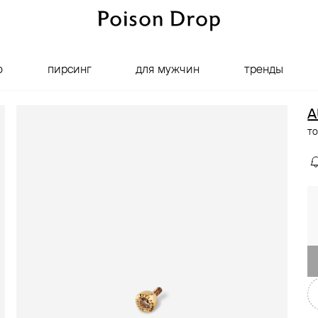
о
пирсинг
для мужчин
тренды
A
то