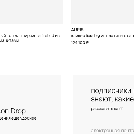
AURIS
AURIS
й топ для пирсинга firebird из
п для пирсинга threeleaf из
кликер tiara big из платины с с
малый топ для пирсинга phoenix
фианитами
бриллиантами
124 100 ₽
15 400 ₽
подписчики 
знают, каки
рассказать как?
on Drop
шения еще удобнее.