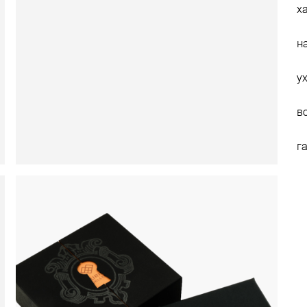
х
н
у
в
г