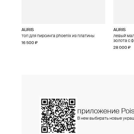
AURIS
AURIS
AURIS
AURIS
топ для пирсинга phoenix из платины
малый топ для пирсинга flower из платины
левый малы
большой то
с бриллиантами
золота с 
золота с 
16 500 ₽
47 900 ₽
28 000 ₽
25 800 ₽
приложение Pois
В нем выбирать новые укра