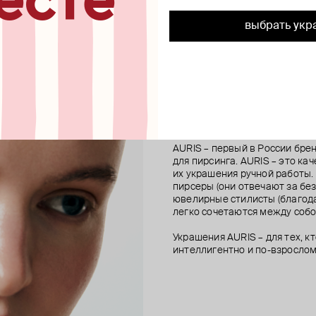
есте
рсинга lotus из золота
 золота для пирсинга 7mm
з золота с бриллиантом
рсинга из золота ksiana
топ для пирсинга из золота flowe
левый малый топ для пирсинга fi
кликер centurion 10мм из золот
топ для пирсинга из золота proc
золота с фианитами
22 500 ₽
119 500 ₽
42 900 ₽
выбрать укр
28 000 ₽
AURIS
AURIS – первый в России бр
для пирсинга. AURIS – это ка
их украшения ручной работы.
пирсеры (они отвечают за без
ювелирные стилисты (благода
легко сочетаются между собо
Украшения AURIS – для тех, к
интеллигентно и по-взрослом