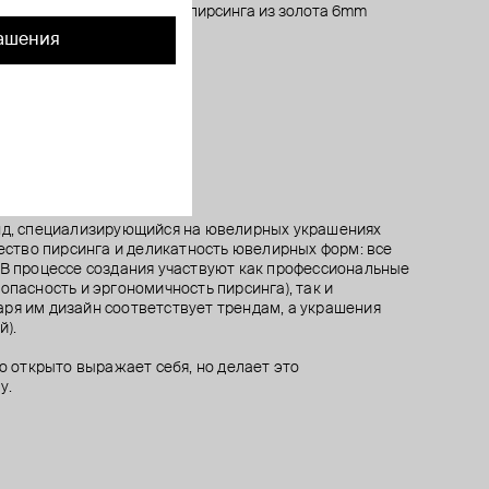
r small
rebird из
а
ion
лабрет для пирсинга из золота 6mm
правый малый топ для пирсинга firebird из
кликер из золота plain clicker ring
кликер из золота vera
золота с фианитами
22 700 ₽
52 300 ₽
57 900 ₽
ашения
28 000 ₽
енд, специализирующийся на ювелирных украшениях
чество пирсинга и деликатность ювелирных форм: все
 В процессе создания участвуют как профессиональные
опасность и эргономичность пирсинга), так и
ря им дизайн соответствует трендам, а украшения
й).
то открыто выражает себя, но делает это
у.