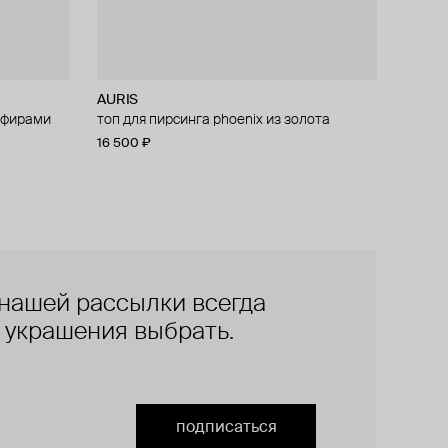
AURIS
апфирами
irebird из
топ для пирсинга phoenix из золота
16 500 ₽
нашей рассылки всегда
е украшения выбрать.
подписаться