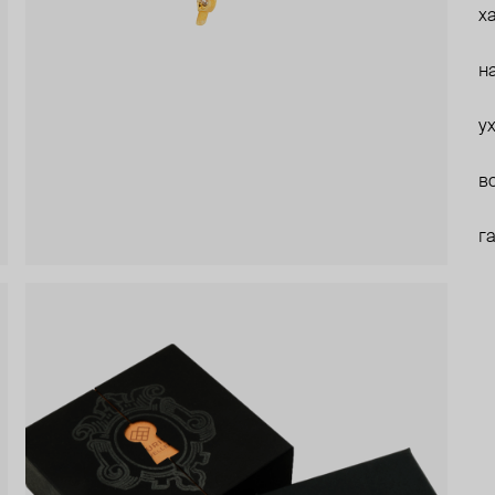
х
н
у
в
г