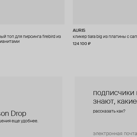
AURIS
AURIS
й топ для пирсинга firebird из
 для пирсинга phoenix из золота
кликер tiara big из платины с с
правый малый топ для пирсинга f
фианитами
золота с фианитами
124 100 ₽
28 000 ₽
подписчики 
знают, каки
рассказать как?
on Drop
шения еще удобнее.