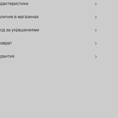
арактеристики
аличие в магазинах
ход за украшениями
озврат
арантия