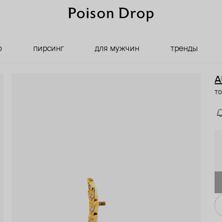
о
пирсинг
для мужчин
тренды
A
то