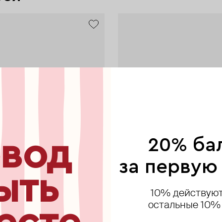
new
вод
20% ба
за первую
ыть
10% действуют
остальные 10%
AURIS
AURIS
AURIS
AURIS