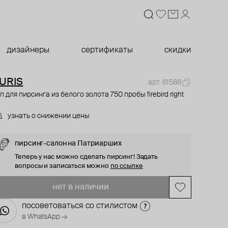
дизайнеры
сертификаты
скидки
URIS
арт. 61588
п для пирсинга из белого золота 750 пробы firebird right
узнать о снижении цены
пирсинг-салон на Патриарших
Теперь у нас можно сделать пирсинг! Задать
вопросы и записаться можно
по ссылке
нет в наличии
посоветоваться со стилистом
в WhatsApp →