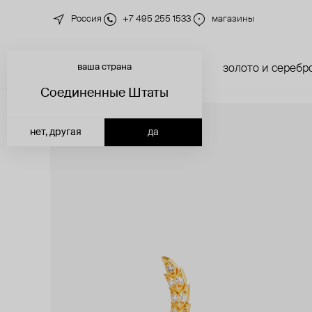
Россия
+7 495 255 1533
магазины
ваша страна
новинки
каталог
золото и серебр
Соединенные Штаты
нет, другая
да