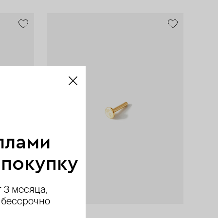
new
ллами
 покупку
 3 месяца,
 бессрочно
AURIS
AURIS
AURIS
AURIS