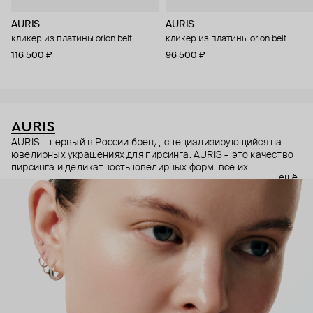
AURIS
AURIS
кликер из платины orion belt
кликер из платины orion belt
116 500 ₽
96 500 ₽
AURIS
AURIS – первый в России бренд, специализирующийся на
ювелирных украшениях для пирсинга. AURIS – это качество
пирсинга и деликатность ювелирных форм: все их
ещё
украшения ручной работы. В процессе создания участвуют
как профессиональные пирсеры (они отвечают за
безопасность и эргономичность пирсинга), так и ювелирные
стилисты (благодаря им дизайн соответствует трендам, а
украшения легко сочетаются между собой).
Украшения AURIS – для тех, кто открыто выражает себя, но
делает это интеллигентно и по-взрослому.