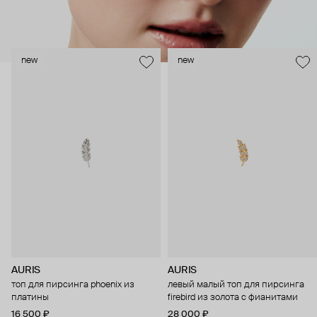
new
new
AURIS
AURIS
топ для пирсинга phoenix из
левый малый топ для пирсинга
платины
firebird из золота с фианитами
16 500 ₽
28 000 ₽