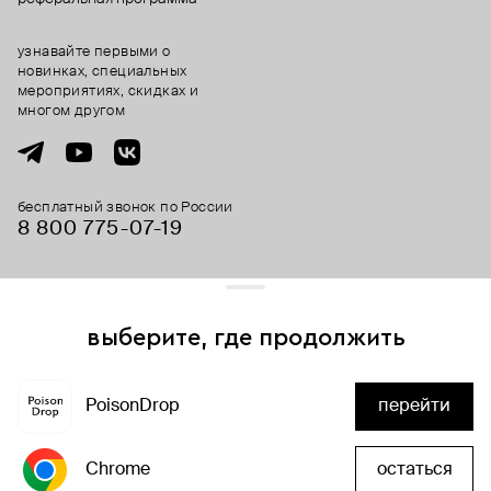
узнавайте первыми о
новинках, специальных
мероприятиях, скидках и
многом другом
бесплатный звонок по России
8 800 775⁠-07⁠-19
© 2013-2026 ООО «Пойзон Дроп».
все права защищены.
выберите, где продолжить
Для хорошей работы сайта мы используем файлы cookies
и сервисы аналитики. Продолжая его использование,
PoisonDrop
перейти
вы соглашаетесь с нашим
положением об обработке
добавить в корзину
персональных данных
Chrome
остаться
хорошо