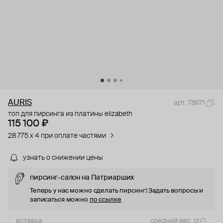
AURIS
арт. 78971
топ для пирсинга из платины elizabeth
115 100 ₽
28 775 x 4 при оплате частями
узнать о снижении цены
пирсинг-салон на Патриарших
Теперь у нас можно сделать пирсинг! Задать вопросы и
записаться можно
по ссылке
вставка
средний вес, ct