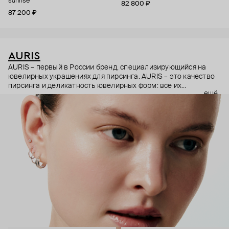
sunrise
82 800 ₽
87 200 ₽
AURIS
AURIS – первый в России бренд, специализирующийся на
ювелирных украшениях для пирсинга. AURIS – это качество
пирсинга и деликатность ювелирных форм: все их
ещё
украшения ручной работы. В процессе создания участвуют
как профессиональные пирсеры (они отвечают за
безопасность и эргономичность пирсинга), так и ювелирные
стилисты (благодаря им дизайн соответствует трендам, а
украшения легко сочетаются между собой).
Украшения AURIS – для тех, кто открыто выражает себя, но
делает это интеллигентно и по-взрослому.