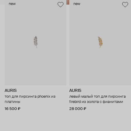
new
new
AURIS
AURIS
топ для пирсинга phoenix из
левый малый топ для пирсинга
платины
firebird из золота с фианитами
16 500 ₽
28 000 ₽