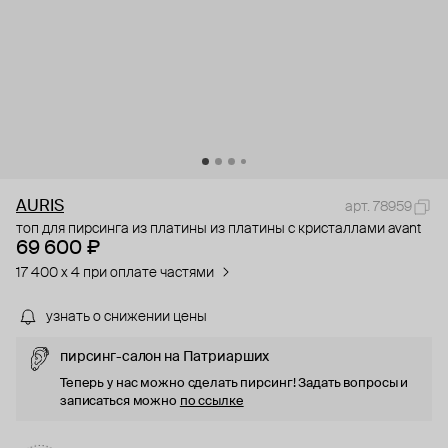
AURIS
арт. 78959
топ для пирсинга из платины из платины с кристаллами avant
69 600 ₽
17 400 x 4 при оплате частями
узнать о снижении цены
пирсинг-салон на Патриарших
Теперь у нас можно сделать пирсинг! Задать вопросы и
записаться можно
по ссылке