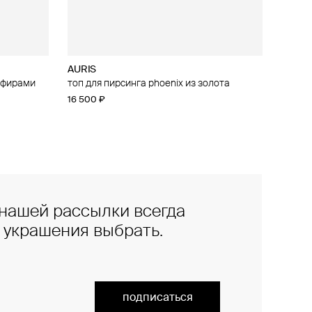
AURIS
апфирами
 из золота
топ для пирсинга phoenix из золота
16 500 ₽
нашей рассылки всегда
е украшения выбрать.
подписаться