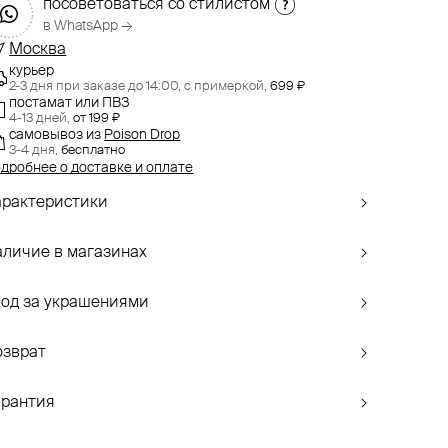
посоветоваться со стилистом
в WhatsApp →
Москва
курьер
2-3 дня при заказе до 14:00,
с примеркой,
699 ₽
постамат или ПВЗ
4-13 дней,
от 199 ₽
самовывоз
из
Poison Drop
3-4 дня,
бесплатно
дробнее о доставке и оплате
арактеристики
аличие в магазинах
ход за украшениями
озврат
арантия