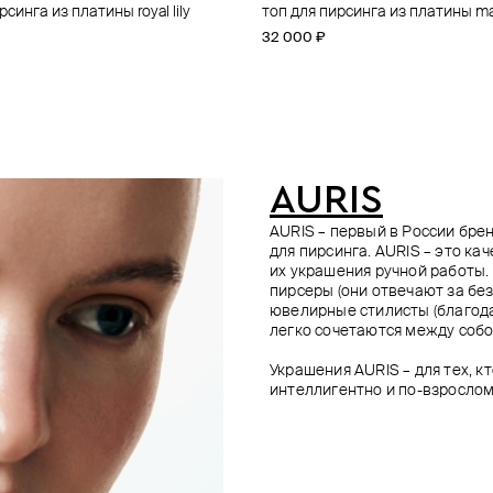
рсинга из платины royal lily
ирсинга из платины starmoon
рсинга из платины astra
рсинга из золота flower
топ для пирсинга из платины ma
топ для пирсинга из платины eli
топ для пирсинга из платины roya
топ для пирсинга из золота fireb
32 000 ₽
38 000 ₽
40 600 ₽
35 800 ₽
AURIS
AURIS – первый в России бр
для пирсинга. AURIS – это ка
их украшения ручной работы.
пирсеры (они отвечают за без
ювелирные стилисты (благода
легко сочетаются между собо
Украшения AURIS – для тех, к
интеллигентно и по-взрослом