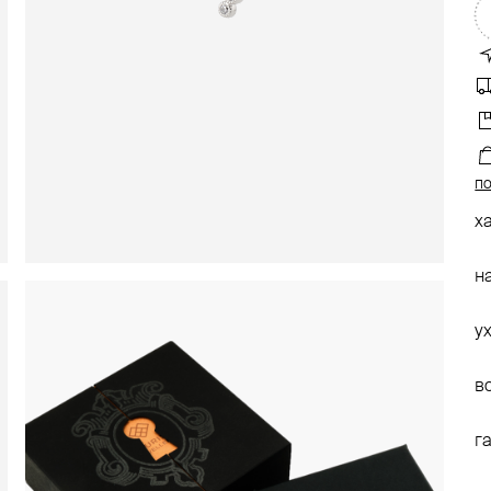
по
х
н
у
в
г