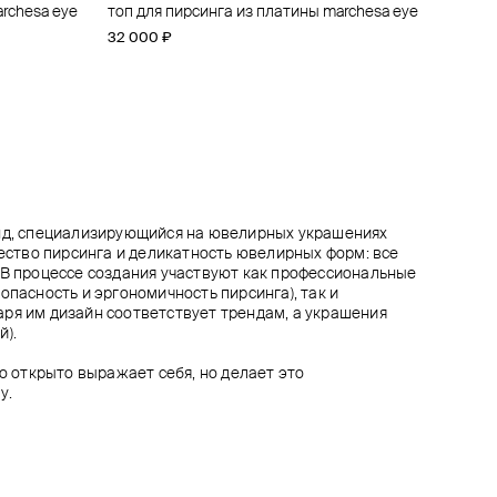
rchesa eye
zabeth
l lily
ird
топ для пирсинга из платины marchesa eye
топ для пирсинга из платины firebird
топ для пирсинга из золота astra small
топ для пирсинга из золота threeleaf
32 000 ₽
35 800 ₽
34 500 ₽
31 700 ₽
енд, специализирующийся на ювелирных украшениях
чество пирсинга и деликатность ювелирных форм: все
 В процессе создания участвуют как профессиональные
опасность и эргономичность пирсинга), так и
ря им дизайн соответствует трендам, а украшения
й).
то открыто выражает себя, но делает это
у.