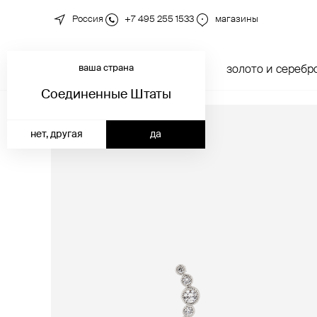
Россия
+7 495 255 1533
магазины
ваша страна
новинки
каталог
золото и серебр
Соединенные Штаты
нет, другая
да