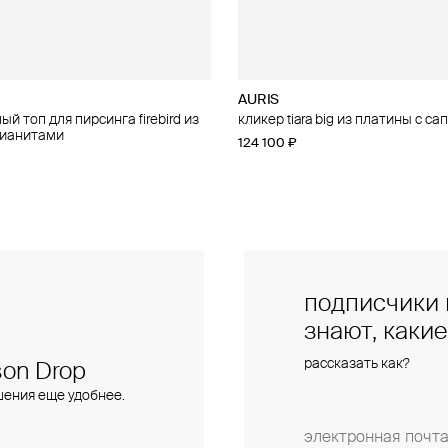
AURIS
AURIS
й топ для пирсинга firebird из
п для пирсинга threeleaf из
кликер tiara big из платины с с
малый топ для пирсинга phoenix
фианитами
бриллиантами
124 100 ₽
15 400 ₽
подписчики 
знают, каки
рассказать как?
on Drop
шения еще удобнее.