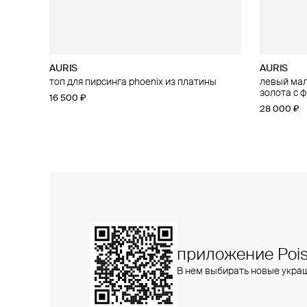
AURIS
AURIS
AURIS
AURIS
топ для пирсинга phoenix из платины
малый топ для пирсинга flower из платины
левый малы
большой то
с бриллиантами
золота с 
золота с 
16 500 ₽
47 900 ₽
28 000 ₽
25 800 ₽
приложение Pois
В нем выбирать новые укра