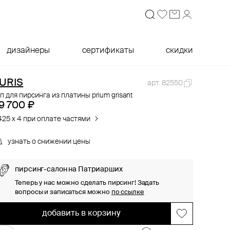
дизайнеры
сертификаты
скидки
URIS
арт. 82550
п для пирсинга из платины prium grisant
9 700 ₽
425 x 4 при оплате частями
узнать о снижении цены
пирсинг-салон на Патриарших
Теперь у нас можно сделать пирсинг! Задать
вопросы и записаться можно
по ссылке
добавить в корзину