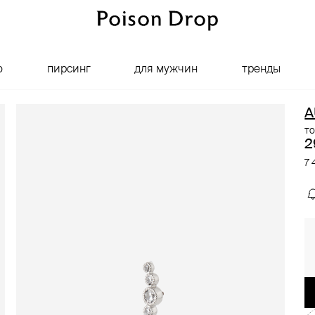
о
пирсинг
для мужчин
тренды
A
то
2
7 