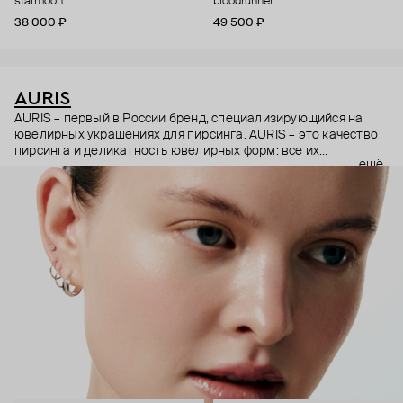
starmoon
bloodrunner
38 000 ₽
49 500 ₽
AURIS
AURIS – первый в России бренд, специализирующийся на
ювелирных украшениях для пирсинга. AURIS – это качество
пирсинга и деликатность ювелирных форм: все их
ещё
украшения ручной работы. В процессе создания участвуют
как профессиональные пирсеры (они отвечают за
безопасность и эргономичность пирсинга), так и ювелирные
стилисты (благодаря им дизайн соответствует трендам, а
украшения легко сочетаются между собой).
Украшения AURIS – для тех, кто открыто выражает себя, но
делает это интеллигентно и по-взрослому.