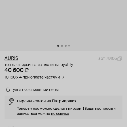
AURIS
арт. 79105
топ для пирсинга из платины royal lily
40 600 ₽
10 150 x 4 при оплате частями
узнать о снижении цены
пирсинг-салон на Патриарших
Теперь у нас можно сделать пирсинг! Задать вопросы и
записаться можно
по ссылке