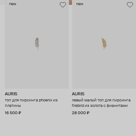
new
new
AURIS
AURIS
топ для пирсинга phoenix из
левый малый топ для пирсинга
платины
firebird из золота с фианитами
16 500 ₽
28 000 ₽