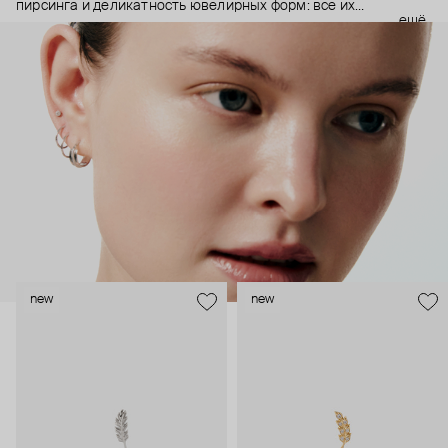
пирсинга и деликатность ювелирных форм: все их
ещё
украшения ручной работы. В процессе создания участвуют
как профессиональные пирсеры (они отвечают за
безопасность и эргономичность пирсинга), так и ювелирные
стилисты (благодаря им дизайн соответствует трендам, а
украшения легко сочетаются между собой).
Украшения AURIS – для тех, кто открыто выражает себя, но
делает это интеллигентно и по-взрослому.
new
new