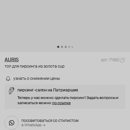
AURIS
арт. 71982
топ для пирсинга из золота cup
узнать о снижении цены
пирсинг-салон на Патриарших
Теперь у нас можно сделать пирсинг! Задать вопросы и
записаться можно
по ссылке
посоветоваться со стилистом
в WhatsApp →