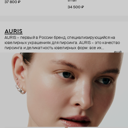
small
37 800 ₽
34 500 ₽
AURIS
AURIS – первый в России бренд, специализирующийся на
ювелирных украшениях для пирсинга. AURIS – это качество
пирсинга и деликатность ювелирных форм: все их
ещё
украшения ручной работы. В процессе создания участвуют
как профессиональные пирсеры (они отвечают за
безопасность и эргономичность пирсинга), так и ювелирные
стилисты (благодаря им дизайн соответствует трендам, а
украшения легко сочетаются между собой).
Украшения AURIS – для тех, кто открыто выражает себя, но
делает это интеллигентно и по-взрослому.