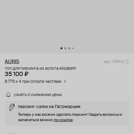
AURIS
арт. 76743
топ для пирсинга из золота elizabeth
35 100 ₽
8 775 x 4 при оплате частями
узнать о снижении цены
пирсинг-салон на Патриарших
Теперь у нас можно сделать пирсинг! Задать вопросы и
записаться можно
по ссылке