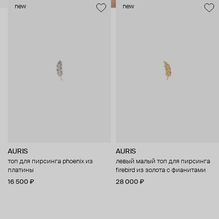
new
new
AURIS
AURIS
топ для пирсинга phoenix из
левый малый топ для пирсинга
платины
firebird из золота с фианитами
16 500 ₽
28 000 ₽