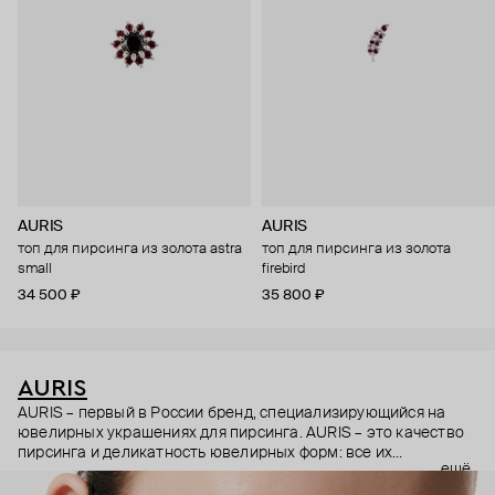
AURIS
AURIS
топ для пирсинга из золота astra
топ для пирсинга из золота
small
firebird
34 500 ₽
35 800 ₽
AURIS
AURIS – первый в России бренд, специализирующийся на
ювелирных украшениях для пирсинга. AURIS – это качество
пирсинга и деликатность ювелирных форм: все их
ещё
украшения ручной работы. В процессе создания участвуют
как профессиональные пирсеры (они отвечают за