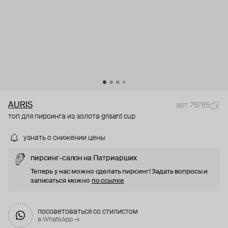
AURIS
арт. 76765
топ для пирсинга из золота grisant cup
узнать о снижении цены
пирсинг-салон на Патриарших
Теперь у нас можно сделать пирсинг! Задать вопросы и
записаться можно
по ссылке
посоветоваться со стилистом
в WhatsApp →