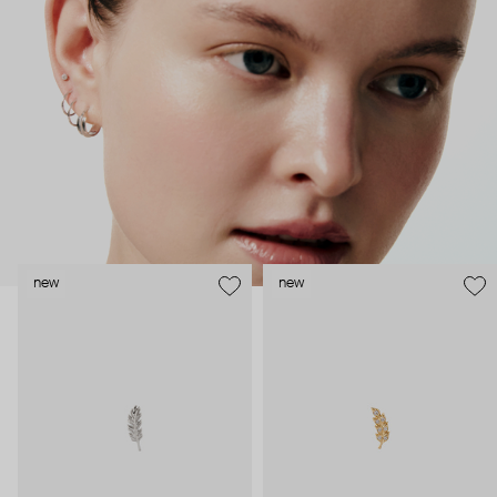
безопасность и эргономичность пирсинга), так и ювелирные
стилисты (благодаря им дизайн соответствует трендам, а
украшения легко сочетаются между собой).
Украшения AURIS – для тех, кто открыто выражает себя, но
делает это интеллигентно и по-взрослому.
new
new