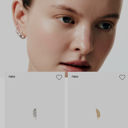
как профессиональные пирсеры (они отвечают за
безопасность и эргономичность пирсинга), так и ювелирные
стилисты (благодаря им дизайн соответствует трендам, а
украшения легко сочетаются между собой).
Украшения AURIS – для тех, кто открыто выражает себя, но
делает это интеллигентно и по-взрослому.
new
new