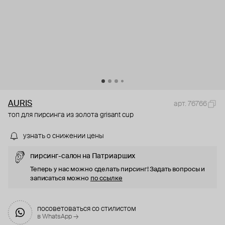
AURIS
арт. 76766
топ для пирсинга из золота grisant cup
узнать о снижении цены
пирсинг-салон на Патриарших
Теперь у нас можно сделать пирсинг! Задать вопросы и
записаться можно
по ссылке
посоветоваться со стилистом
в WhatsApp →