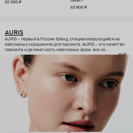
diadem
52 300 ₽
53 800 ₽
AURIS
AURIS – первый в России бренд, специализирующийся на
ювелирных украшениях для пирсинга. AURIS – это качество
пирсинга и деликатность ювелирных форм: все их
ещё
украшения ручной работы. В процессе создания участвуют
как профессиональные пирсеры (они отвечают за
безопасность и эргономичность пирсинга), так и ювелирные
стилисты (благодаря им дизайн соответствует трендам, а
украшения легко сочетаются между собой).
Украшения AURIS – для тех, кто открыто выражает себя, но
делает это интеллигентно и по-взрослому.