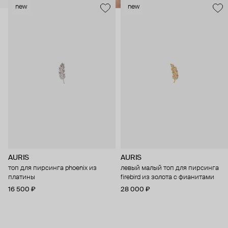
new
new
AURIS
AURIS
топ для пирсинга phoenix из
левый малый топ для пирсинга
платины
firebird из золота с фианитами
16 500 ₽
28 000 ₽