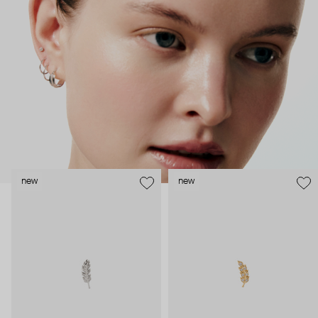
безопасность и эргономичность пирсинга), так и ювелирные
стилисты (благодаря им дизайн соответствует трендам, а
украшения легко сочетаются между собой).
Украшения AURIS – для тех, кто открыто выражает себя, но
делает это интеллигентно и по-взрослому.
new
new