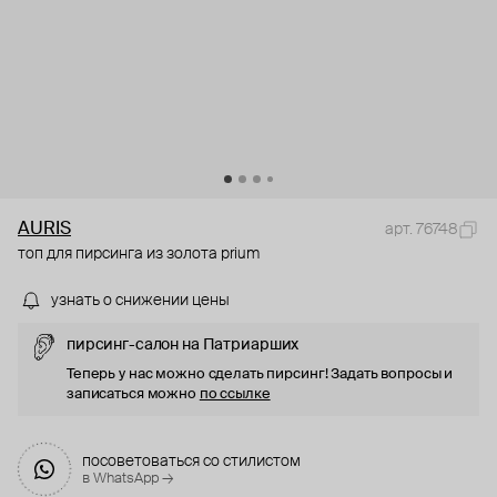
AURIS
арт. 76748
топ для пирсинга из золота prium
узнать о снижении цены
пирсинг-салон на Патриарших
Теперь у нас можно сделать пирсинг! Задать вопросы и
записаться можно
по ссылке
посоветоваться со стилистом
в WhatsApp →