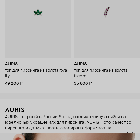
AURIS
AURIS
топ для пирсинга из золота royal
топ для пирсинга из золота
lily
firebird
49 200 ₽
35 800 ₽
AURIS
AURIS – первый в России бренд, специализирующийся на
ювелирных украшениях для пирсинга. AURIS – это качество
пирсинга и деликатность ювелирных форм: все их
ещё
украшения ручной работы. В процессе создания участвуют
как профессиональные пирсеры (они отвечают за