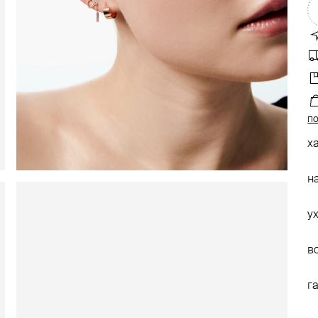
по
х
н
у
в
г