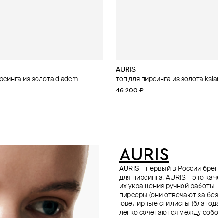
AURIS
AURIS
35.02
AURIS
ирсинга из золота diadem
рсинга из золота sea dragon
рсинга из золота brillove
золота trio small
топ для пирсинга из золота ksia
кликер из золота 1-chain clicker 
пирсинг из золота с бриллиант
топ для пирсинга из золота royal 
46 200 ₽
50 000 ₽
57 100 ₽
66 100 ₽
AURIS
AURIS – первый в России бр
для пирсинга. AURIS – это ка
их украшения ручной работы.
пирсеры (они отвечают за без
ювелирные стилисты (благода
легко сочетаются между собо