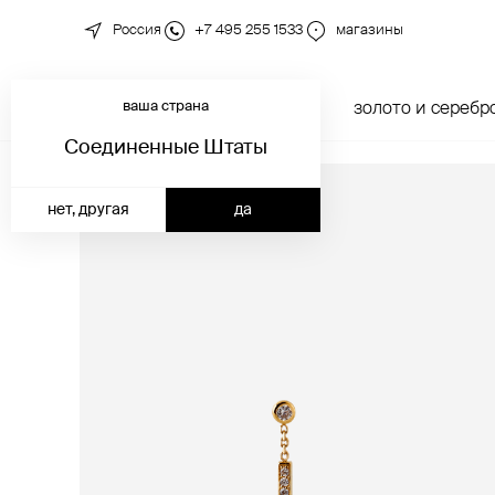
Россия
+7 495 255 1533
магазины
ваша страна
новинки
каталог
золото и серебр
Соединенные Штаты
нет, другая
да