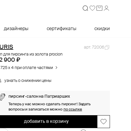
дизайнеры
сертификаты
скидки
URIS
арт. 72006
п для пирсинга из золота procion
2 900 ₽
 725 x 4 при оплате частями
узнать о снижении цены
пирсинг-салон на Патриарших
Теперь у нас можно сделать пирсинг! Задать
вопросы и записаться можно
по ссылке
добавить в корзину