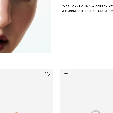
Украшения AURIS – для тех, к
интеллигентно и по-взрослом
new
new