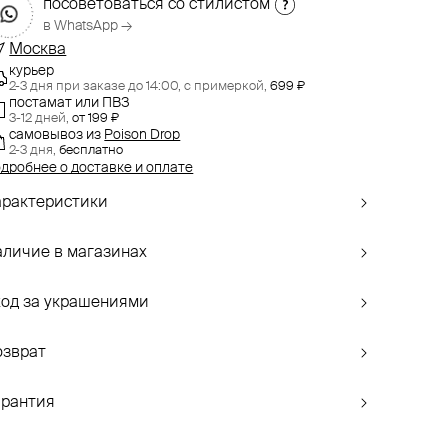
посоветоваться со стилистом
в WhatsApp →
Москва
курьер
2-3 дня при заказе до 14:00,
с примеркой,
699 ₽
постамат или ПВЗ
3-12 дней,
от 199 ₽
самовывоз
из
Poison Drop
2-3 дня,
бесплатно
дробнее о доставке и оплате
арактеристики
аличие в магазинах
ход за украшениями
озврат
арантия