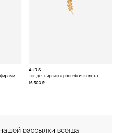
AURIS
апфирами
 из золота
топ для пирсинга phoenix из золота
16 500 ₽
нашей рассылки всегда