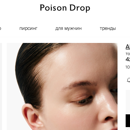
о
пирсинг
для мужчин
тренды
A
то
4
10