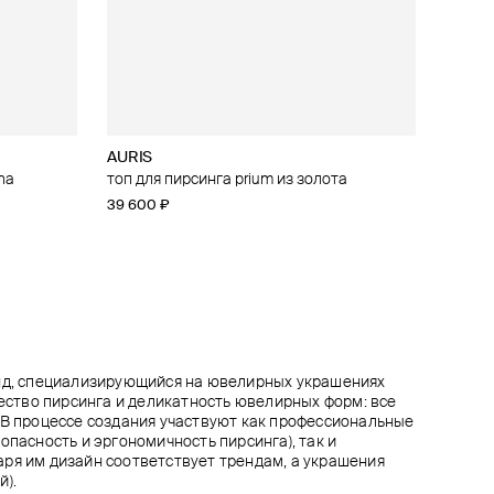
AURIS
AURIS
AURIS
AURIS
na
ring yunona
ом
lily
топ для пирсинга prium из золота
топ для пирсинга butterfly из золота
топ для пирсинга battle axe из золота
малый топ для пирсинга phoenix из золота
39 600 ₽
39 000 ₽
23 800 ₽
15 400 ₽
енд, специализирующийся на ювелирных украшениях
чество пирсинга и деликатность ювелирных форм: все
 В процессе создания участвуют как профессиональные
опасность и эргономичность пирсинга), так и
ря им дизайн соответствует трендам, а украшения
й).