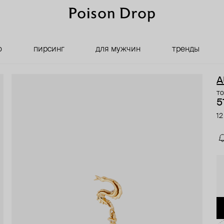
о
пирсинг
для мужчин
тренды
A
то
5
12