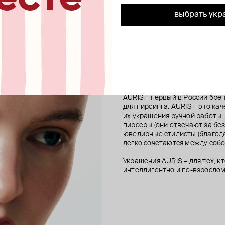
ирсинга из золота diadem
золота vera
синга из золота royal lily
рсинга battle axe из золота
топ для пирсинга из золота ksia
кликер из золота 1-chain clicker 
пирсинг из золота с бриллиант
топ для пирсинга из золота oh
выбрать укр
46 200 ₽
50 000 ₽
57 100 ₽
16 100 ₽
AURIS
AURIS – первый в России бр
для пирсинга. AURIS – это ка
их украшения ручной работы.
пирсеры (они отвечают за без
ювелирные стилисты (благода
легко сочетаются между собо
Украшения AURIS – для тех, к
интеллигентно и по-взрослом