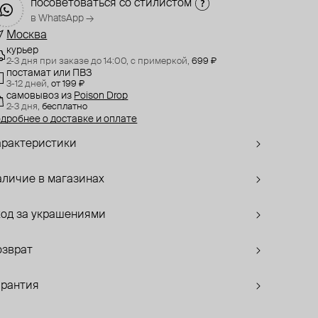
посоветоваться со стилистом
в WhatsApp →
Москва
курьер
2-3 дня при заказе до 14:00,
с примеркой,
699 ₽
постамат или ПВЗ
3-12 дней,
от 199 ₽
самовывоз
из
Poison Drop
2-3 дня,
бесплатно
дробнее о доставке и оплате
арактеристики
аличие в магазинах
ход за украшениями
озврат
арантия