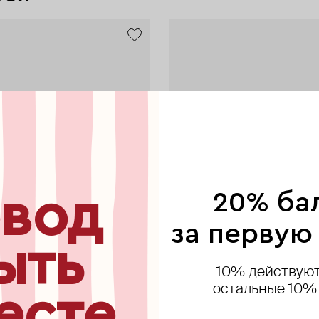
вод
20% ба
за первую
ыть
10% действуют
остальные 10%
есте
AURIS
AURIS
35.02
AURIS