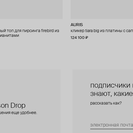
AURIS
AURIS
й топ для пирсинга firebird из
 для пирсинга phoenix из золота
кликер tiara big из платины с с
правый малый топ для пирсинга f
фианитами
золота с фианитами
124 100 ₽
28 000 ₽
подписчики 
знают, каки
рассказать как?
on Drop
шения еще удобнее.