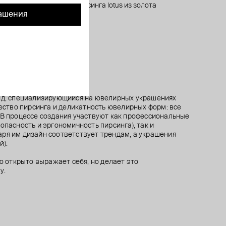
na
ring yunona
ом
m
топ для пирсинга lotus из золота
топ для пирсинга из золота estrella med
кафф-змея из золота с бриллиантом
кликер из золота trio small
ашения
49 600 ₽
41 200 ₽
67 500 ₽
22 800 ₽
енд, специализирующийся на ювелирных украшениях
чество пирсинга и деликатность ювелирных форм: все
 В процессе создания участвуют как профессиональные
опасность и эргономичность пирсинга), так и
ря им дизайн соответствует трендам, а украшения
й).
то открыто выражает себя, но делает это
у.