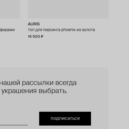
AURIS
апфирами
irebird из
топ для пирсинга phoenix из золота
16 500 ₽
нашей рассылки всегда
е украшения выбрать.
подписаться