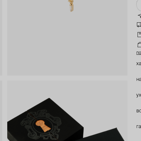
по
х
н
у
в
г