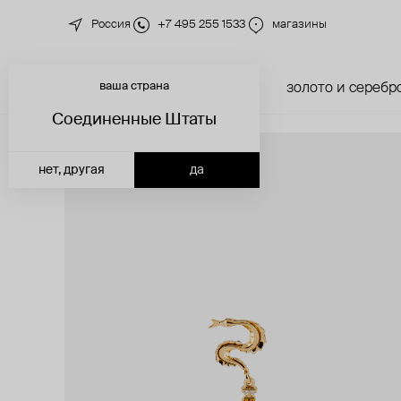
Россия
+7 495 255 1533
магазины
ваша страна
новинки
каталог
золото и серебр
Соединенные Штаты
нет, другая
да