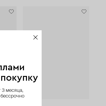
ллами
 покупку
 3 месяца,
 бессрочно
AURIS
AURIS
Herald Percy Diamonds
AURIS