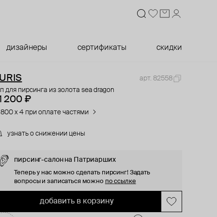
дизайнеры
сертификаты
скидки
URIS
арт. 82558
п для пирсинга из золота sea dragon
1 200 ₽
 800 x 4 при оплате частями
узнать о снижении цены
пирсинг-салон на Патриарших
Теперь у нас можно сделать пирсинг! Задать
вопросы и записаться можно
по ссылке
добавить в корзину