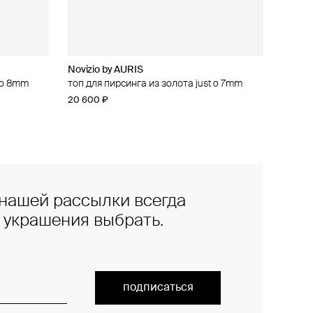
Novizio by AURIS
t o 8mm
топ для пирсинга из золота just o 7mm
20 600 ₽
нашей рассылки всегда
е украшения выбрать.
подписаться