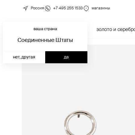
Россия
+7 495 255 1533
магазины
ваша страна
новинки
каталог
золото и серебр
Соединенные Штаты
нет, другая
да