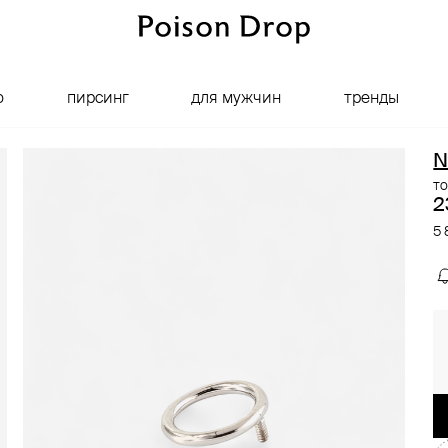
о
пирсинг
для мужчин
тренды
N
то
2
5 