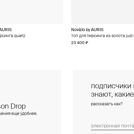
 AURIS
 AURIS
Novizio by AURIS
Novizio by AURIS
рсинга quartz
рсинга из золота amour contour
топ для пирсинга из золота jus
топ для пирсинга из золота line
23 400 ₽
14 500 ₽
подписчики 
знают, каки
рассказать как?
on Drop
шения еще удобнее.