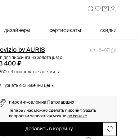
дизайнеры
сертификаты
скидки
ovizio by AURIS
арт. 64071
п для пирсинга из золота just o
3 400 ₽
850 x 4 при оплате частями
узнать о снижении цены
пирсинг-салон на Патриарших
Теперь у нас можно сделать пирсинг! Задать
вопросы и записаться можно
по ссылке
добавить в корзину