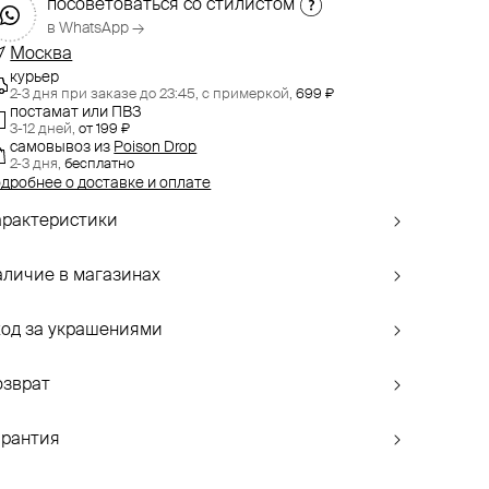
посоветоваться со стилистом
в WhatsApp →
Москва
курьер
2-3 дня при заказе до 23:45,
с примеркой,
699 ₽
постамат или ПВЗ
3-12 дней,
от 199 ₽
самовывоз
из
Poison Drop
2-3 дня,
бесплатно
дробнее о доставке и оплате
арактеристики
аличие в магазинах
ход за украшениями
озврат
арантия