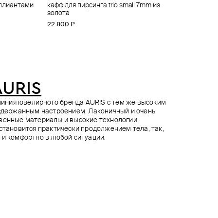
иллиантами
eleaf
e axe
eleaf
кафф для пирсинга trio small 7mm из
топ для пирсинга из золота amour
пирсинг из белого золота с бриллиантом
топ для пирсинга из золота anastasia
золота
gemmed
19 200 ₽
31 600 ₽
24 000 ₽
−20%
22 800 ₽
21 400 ₽
при оплате онлайн
AURIS
я линия ювелирного бренда AURIS с тем же высоким
 сдержанным настроением. Лаконичный и очень
твенные материалы и высокие технологии
 становится практически продолжением тела, так,
 и комфортно в любой ситуации.