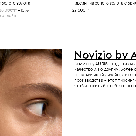
з белого золота
рсинга из золота flower
ирсинга из золота ra gemmed
рсинга из золота threeleaf
пирсинг из белого золота с бр
топ для пирсинга из золота thre
топ для пирсинга из золота battl
топ для пирсинга из золота thre
26 000 ₽
−10%
27 500 ₽
31 700 ₽
23 800 ₽
23 600 ₽
е онлайн
Novizio by 
Novizio by AURIS – отдельна
качеством, но другим, более
ненавязчивый дизайн, качес
производства – этот пирсинг
чтобы носить было безопасно