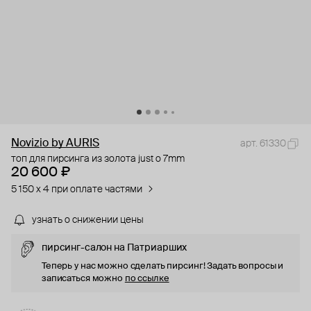
Novizio by AURIS
арт. 61330
топ для пирсинга из золота just o 7mm
20 600 ₽
5 150 x 4 при оплате частями
узнать о снижении цены
пирсинг-салон на Патриарших
Теперь у нас можно сделать пирсинг! Задать вопросы и
записаться можно
по ссылке