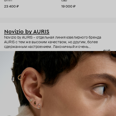
8mm
cab
23 400 ₽
19 000 ₽
Novizio by AURIS
Novizio by AURIS – отдельная линия ювелирного бренда
AURIS с тем же высоким качеством, но другим, более
сдержанным настроением. Лаконичный и очень
ещё
ненавязчивый дизайн, качественные материалы и высокие
технологии производства – этот пирсинг становится
практически продолжением тела, так, чтобы носить было
безопасно и комфортно в любой ситуации.