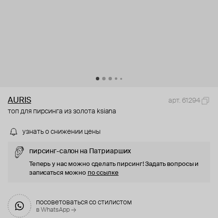
AURIS
арт. 61294
топ для пирсинга из золота ksiana
узнать о снижении цены
пирсинг-салон на Патриарших
Теперь у нас можно сделать пирсинг! Задать вопросы и
записаться можно
по ссылке
посоветоваться со стилистом
в WhatsApp →