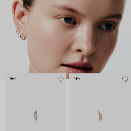
как профессиональные пирсеры (они отвечают за
безопасность и эргономичность пирсинга), так и ювелирные
стилисты (благодаря им дизайн соответствует трендам, а
украшения легко сочетаются между собой).
Украшения AURIS – для тех, кто открыто выражает себя, но
делает это интеллигентно и по-взрослому.
new
new