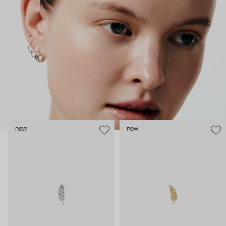
безопасность и эргономичность пирсинга), так и ювелирные
стилисты (благодаря им дизайн соответствует трендам, а
украшения легко сочетаются между собой).
Украшения AURIS – для тех, кто открыто выражает себя, но
делает это интеллигентно и по-взрослому.
new
new