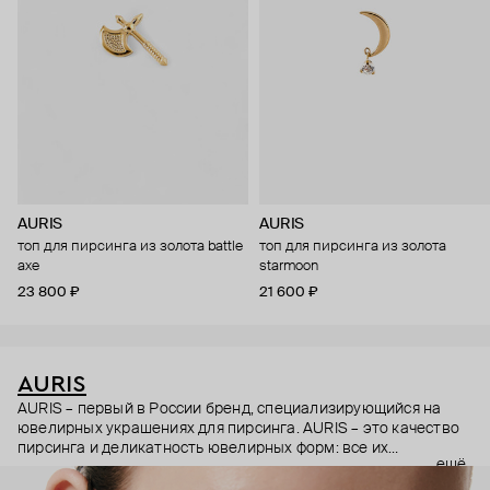
AURIS
AURIS
топ для пирсинга из золота battle
топ для пирсинга из золота
axe
starmoon
23 800 ₽
21 600 ₽
AURIS
AURIS – первый в России бренд, специализирующийся на
ювелирных украшениях для пирсинга. AURIS – это качество
пирсинга и деликатность ювелирных форм: все их
ещё
украшения ручной работы. В процессе создания участвуют
как профессиональные пирсеры (они отвечают за