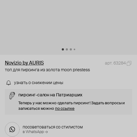
Novizio by AURIS
арт. 63284
топ для пирсинга из золота moon priestess
узнать о снижении цены
пирсинг-салон на Патриарших
Теперь у нас можно сделать пирсинг! Задать вопросы и
записаться можно
по ссылке
посоветоваться со стилистом
в WhatsApp →