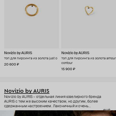
Novizio by AURIS
Novizio by AURIS
топ для пирсинга из золота just o
топ для пирсинга из золота amour
contour
20 600 ₽
15 900 ₽
Novizio by AURIS
Novizio by AURIS – отдельная линия ювелирного бренда
AURIS с тем же высоким качеством, но другим, более
сдержанным настроением. Лаконичный и очень
ещё
ненавязчивый дизайн, качественные материалы и высокие
технологии производства – этот пирсинг становится