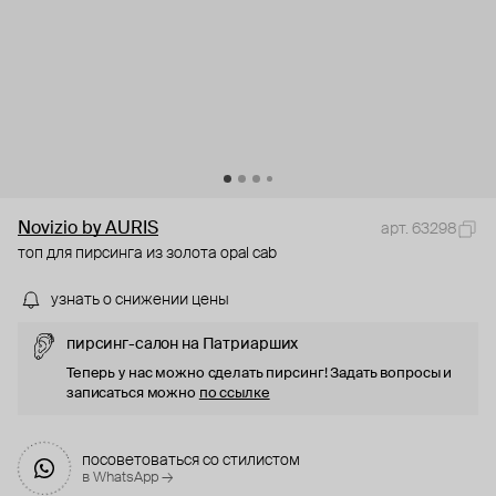
Novizio by AURIS
арт. 63298
топ для пирсинга из золота opal cab
узнать о снижении цены
пирсинг-салон на Патриарших
Теперь у нас можно сделать пирсинг! Задать вопросы и
записаться можно
по ссылке
посоветоваться со стилистом
в WhatsApp →