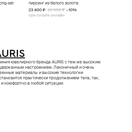
ong-set
al flower
иллиантами
ix left
пирсинг из белого золота
пирсинг из белого золота с бриллиантом
пирсинг из белого золота с бриллиантами
топ для пирсинга из золота just o
23 400 ₽
18 320 ₽
16 590 ₽
23 400 ₽
22 900 ₽
23 700 ₽
26 000 ₽
−30%
−20%
−10%
при оплате онлайн
при оплате онлайн
при оплате онлайн
AURIS
я линия ювелирного бренда AURIS с тем же высоким
 сдержанным настроением. Лаконичный и очень
твенные материалы и высокие технологии
 становится практически продолжением тела, так,
 и комфортно в любой ситуации.