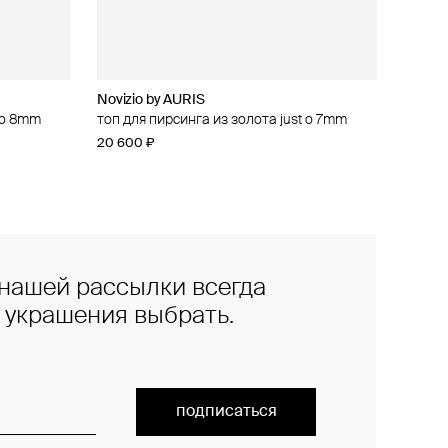
Novizio by AURIS
t o 8mm
топ для пирсинга из золота just o 7mm
20 600 ₽
нашей рассылки всегда
е украшения выбрать.
подписаться