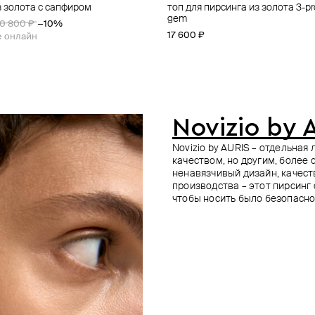
з золота с сапфиром
рсинга из золота threeleaf
рсинга из золота flower
рсинга из золота voltage
топ для пирсинга из золота 3-pr
топ для пирсинга из золота 6-pet
пирсинг из белого золота с бр
топ для пирсинга из золота phoen
gem
0 800 ₽
−10%
22 500 ₽
22 600 ₽
17 800 ₽
17 600 ₽
е онлайн
Novizio by 
Novizio by AURIS – отдельна
качеством, но другим, более
ненавязчивый дизайн, качес
производства – этот пирсинг
чтобы носить было безопасно