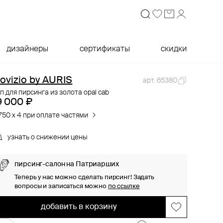
дизайнеры
сертификаты
скидки
ovizio by AURIS
арт. 65380
п для пирсинга из золота opal cab
9 000 ₽
750 x 4 при оплате частями
узнать о снижении цены
пирсинг-салон на Патриарших
Теперь у нас можно сделать пирсинг! Задать
вопросы и записаться можно
по ссылке
добавить в корзину