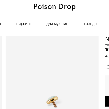
о
пирсинг
для мужчин
тренды
N
то
1
4 