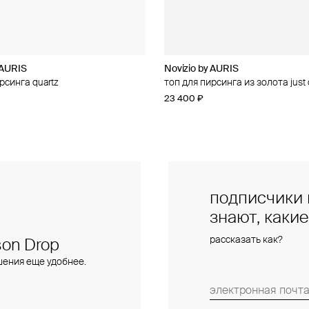
 AURIS
 AURIS
Novizio by AURIS
Novizio by AURIS
рсинга quartz
рсинга из золота amour contour
топ для пирсинга из золота jus
топ для пирсинга из золота line
23 400 ₽
14 500 ₽
подписчики 
знают, каки
рассказать как?
on Drop
шения еще удобнее.