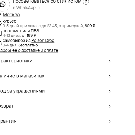
посоветоваться со стилистом
в WhatsApp →
Москва
курьер
3-5 дней при заказе до 23:45,
с примеркой,
699 ₽
постамат или ПВЗ
4-13 дней,
от 199 ₽
самовывоз
из
Poison Drop
3-4 дня,
бесплатно
дробнее о доставке и оплате
арактеристики
аличие в магазинах
ход за украшениями
озврат
арантия