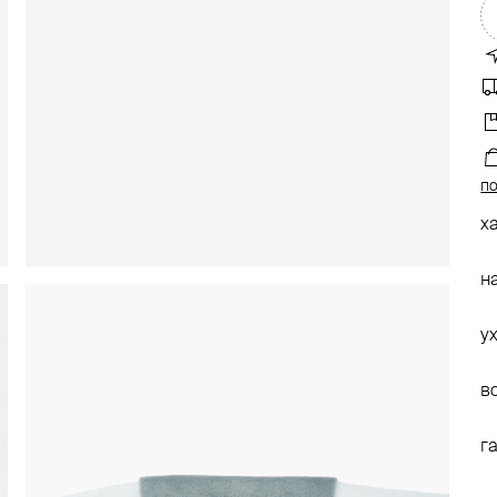
по
х
н
у
в
г