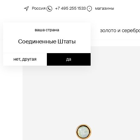
Россия
+7 495 255 1533
магазины
ваша страна
новинки
каталог
золото и серебр
Соединенные Штаты
нет, другая
да