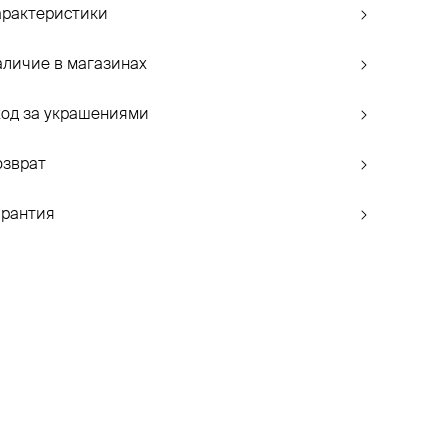
арактеристики
аличие в магазинах
ход за украшениями
озврат
арантия