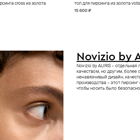
рсинга cross из золота
ирсинга из золота ohm
рсинга из золота threeleaf
рсинга из золота concentric
топ для пирсинга из золота volt
пирсинг из белого золота
топ для пирсинга из золота dag
топ для пирсинга из золота wat
15 600 ₽
12 700 ₽
14 300 ₽
13 500 ₽
Novizio by 
Novizio by AURIS – отдельна
качеством, но другим, более
ненавязчивый дизайн, качес
производства – этот пирсинг
чтобы носить было безопасно