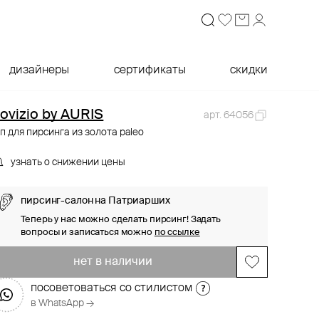
дизайнеры
сертификаты
скидки
ovizio by AURIS
арт. 64056
п для пирсинга из золота paleo
узнать о снижении цены
пирсинг-салон на Патриарших
Теперь у нас можно сделать пирсинг! Задать
вопросы и записаться можно
по ссылке
нет в наличии
посоветоваться со стилистом
в WhatsApp →