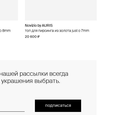
Novizio by AURIS
t o 8mm
топ для пирсинга из золота just o 7mm
20 600 ₽
нашей рассылки всегда
е украшения выбрать.
подписаться