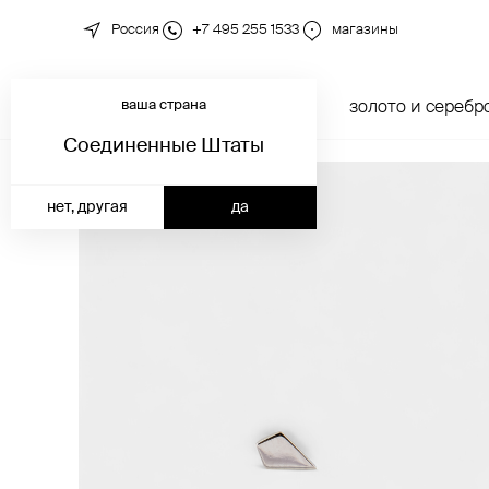
Россия
+7 495 255 1533
магазины
ваша страна
новинки
каталог
золото и серебр
Соединенные Штаты
нет, другая
да