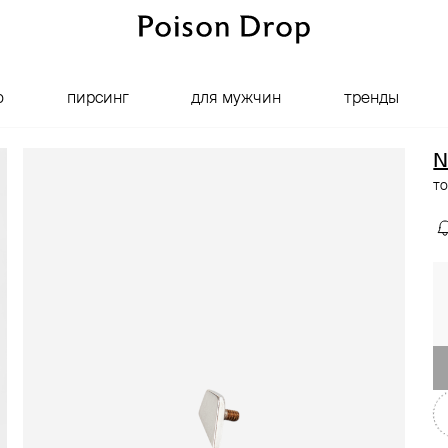
о
пирсинг
для мужчин
тренды
N
то