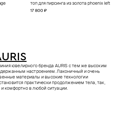
age
ger
er rhombus
топ для пирсинга из золота phoenix left
топ для пирсинга phoenix из золота
топ для пирсинга из золота disk
топ для пирсинга из золота blank line
17 800 ₽
17 800 ₽
14 500 ₽
12 400 ₽
AURIS
я линия ювелирного бренда AURIS с тем же высоким
 сдержанным настроением. Лаконичный и очень
твенные материалы и высокие технологии
 становится практически продолжением тела, так,
 и комфортно в любой ситуации.