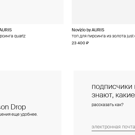
 AURIS
 AURIS
Novizio by AURIS
Novizio by AURIS
рсинга quartz
рсинга из золота amour contour
топ для пирсинга из золота jus
топ для пирсинга из золота line
23 400 ₽
14 500 ₽
подписчики 
знают, каки
рассказать как?
on Drop
шения еще удобнее.