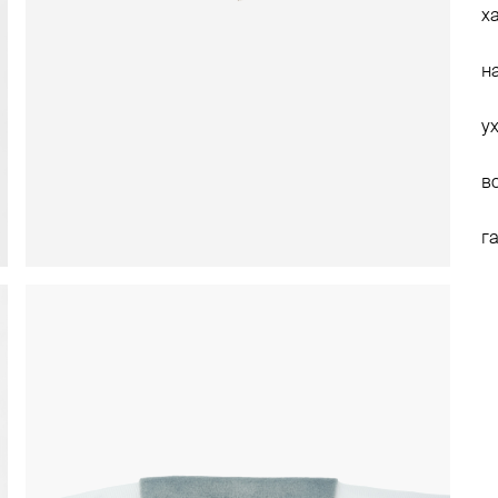
х
н
у
в
г