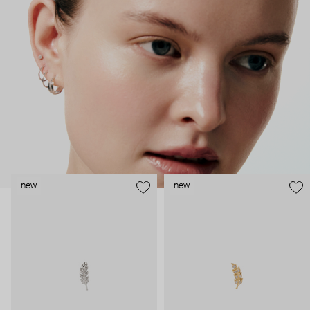
как профессиональные пирсеры (они отвечают за
безопасность и эргономичность пирсинга), так и ювелирные
стилисты (благодаря им дизайн соответствует трендам, а
украшения легко сочетаются между собой).
Украшения AURIS – для тех, кто открыто выражает себя, но
делает это интеллигентно и по-взрослому.
new
new