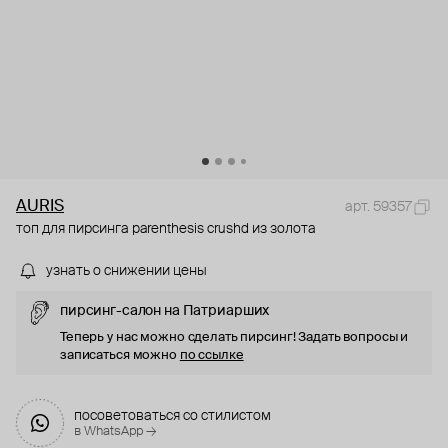
AURIS
арт. 59357
топ для пирсинга parenthesis crushd из золота
узнать о снижении цены
пирсинг-салон на Патриарших
Теперь у нас можно сделать пирсинг! Задать вопросы и
записаться можно
по ссылке
посоветоваться со стилистом
в WhatsApp →