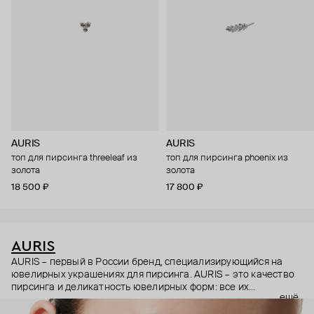
AURIS
AURIS
топ для пирсинга threeleaf из
топ для пирсинга phoenix из
золота
золота
18 500 ₽
17 800 ₽
AURIS
AURIS – первый в России бренд, специализирующийся на
ювелирных украшениях для пирсинга. AURIS – это качество
пирсинга и деликатность ювелирных форм: все их
ещё
украшения ручной работы. В процессе создания участвуют
как профессиональные пирсеры (они отвечают за