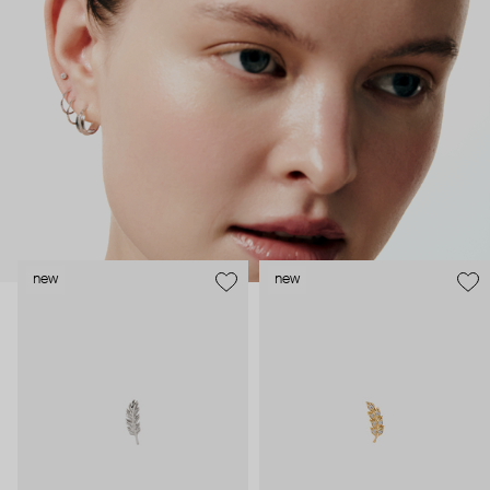
безопасность и эргономичность пирсинга), так и ювелирные
стилисты (благодаря им дизайн соответствует трендам, а
украшения легко сочетаются между собой).
Украшения AURIS – для тех, кто открыто выражает себя, но
делает это интеллигентно и по-взрослому.
new
new