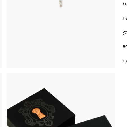
х
н
у
в
г