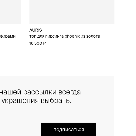
AURIS
апфирами
 из золота
топ для пирсинга phoenix из золота
16 500 ₽
нашей рассылки всегда
е украшения выбрать.
подписаться