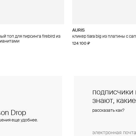
AURIS
AURIS
й топ для пирсинга firebird из
п для пирсинга threeleaf из
кликер tiara big из платины с с
малый топ для пирсинга phoenix
фианитами
бриллиантами
124 100 ₽
15 400 ₽
подписчики 
знают, каки
рассказать как?
on Drop
шения еще удобнее.