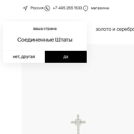
Россия
+7 495 255 1533
магазины
ваша страна
новинки
каталог
золото и серебр
Соединенные Штаты
нет, другая
да