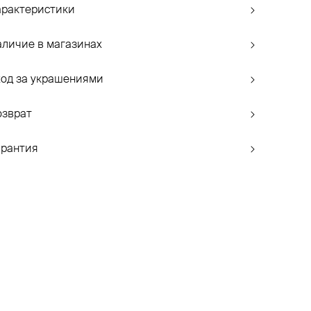
арактеристики
аличие в магазинах
ход за украшениями
озврат
арантия