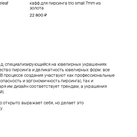
eleaf
олота
eleaf
tasia
кафф для пирсинга trio small 7mm из
топ для пирсинга из золота ra gemmed
топ для пирсинга из золота threeleaf
топ для пирсинга snowflake big из золота
золота
23 000 ₽
23 600 ₽
33 300 ₽
22 800 ₽
енд, специализирующийся на ювелирных украшениях
чество пирсинга и деликатность ювелирных форм: все
 В процессе создания участвуют как профессиональные
опасность и эргономичность пирсинга), так и
ря им дизайн соответствует трендам, а украшения
й).
то открыто выражает себя, но делает это
у.