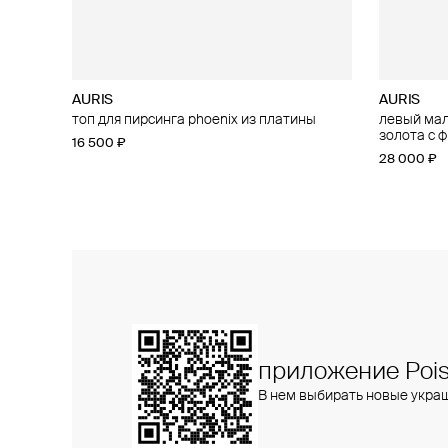
AURIS
AURIS
AURIS
AURIS
топ для пирсинга phoenix из платины
малый топ для пирсинга flower из платины
левый малы
большой то
с бриллиантами
золота с 
золота с 
16 500 ₽
47 900 ₽
28 000 ₽
25 800 ₽
приложение Pois
В нем выбирать новые укра