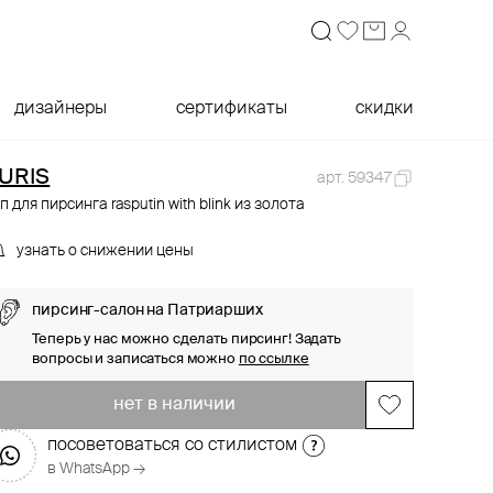
дизайнеры
сертификаты
скидки
URIS
арт. 59347
п для пирсинга rasputin with blink из золота
узнать о снижении цены
пирсинг-салон на Патриарших
Теперь у нас можно сделать пирсинг! Задать
вопросы и записаться можно
по ссылке
нет в наличии
посоветоваться со стилистом
в WhatsApp →