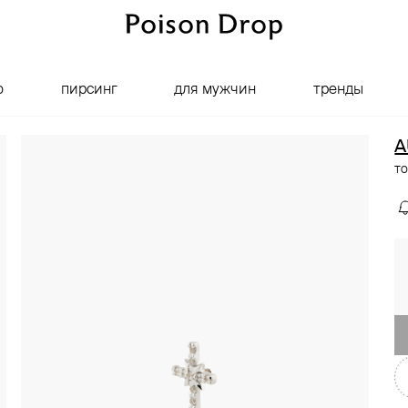
о
пирсинг
для мужчин
тренды
A
то