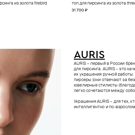
рсинга из золота firebird
ирсинга из золота amour
рсинга из золота asteria
рсинга из золота flower
топ для пирсинга из золота thre
топ для пирсинга battle axe из з
топ для пирсинга из золота thre
топ для пирсинга из золота anas
31 700 ₽
23 800 ₽
23 600 ₽
31 600 ₽
AURIS
AURIS – первый в России бр
для пирсинга. AURIS – это ка
их украшения ручной работы.
пирсеры (они отвечают за без
ювелирные стилисты (благода
легко сочетаются между собо
Украшения AURIS – для тех, к
интеллигентно и по-взрослом