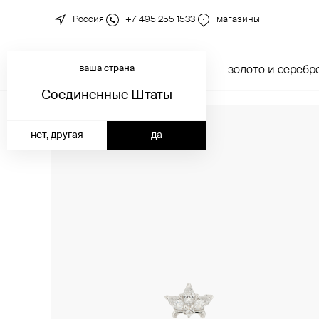
Россия
+7 495 255 1533
магазины
ваша страна
новинки
каталог
золото и серебр
Соединенные Штаты
нет, другая
да