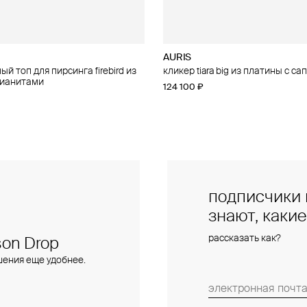
AURIS
AURIS
й топ для пирсинга firebird из
 для пирсинга phoenix из золота
кликер tiara big из платины с с
правый малый топ для пирсинга f
фианитами
золота с фианитами
124 100 ₽
28 000 ₽
подписчики 
знают, каки
рассказать как?
on Drop
шения еще удобнее.