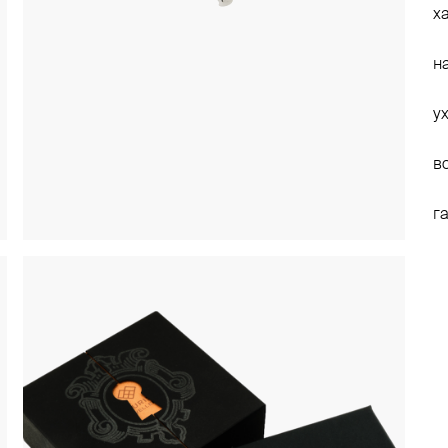
х
н
у
в
г