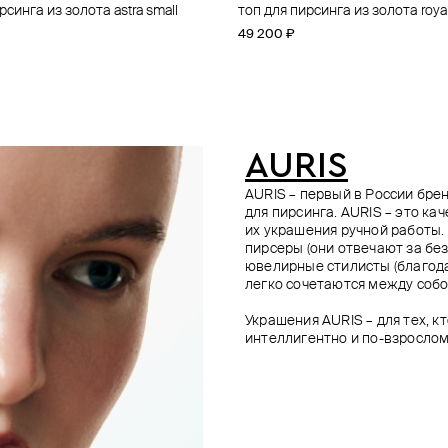
рсинга из золота astra small
рсинга grisant cup из золота
рсинга astra из золота
рсинга из золота anastasia
топ для пирсинга из золота royal 
топ для пирсинга из золота astr
топ для пирсинга jupiter из золо
топ для пирсинга из золота sunr
49 200 ₽
42 400 ₽
49 600 ₽
40 700 ₽
AURIS
AURIS – первый в России бр
для пирсинга. AURIS – это ка
их украшения ручной работы.
пирсеры (они отвечают за без
ювелирные стилисты (благода
легко сочетаются между собо
Украшения AURIS – для тех, к
интеллигентно и по-взрослом