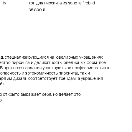
lily
a
та
ise
топ для пирсинга из золота firebird
топ для пирсинга из золота elizabeth
топ для пирсинга snowflake big из золота
топ для пирсинга из золота prium
35 800 ₽
35 100 ₽
33 300 ₽
39 600 ₽
енд, специализирующийся на ювелирных украшениях
чество пирсинга и деликатность ювелирных форм: все
 В процессе создания участвуют как профессиональные
опасность и эргономичность пирсинга), так и
ря им дизайн соответствует трендам, а украшения
й).
то открыто выражает себя, но делает это
у.