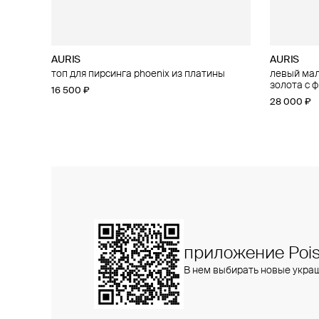
AURIS
AURIS
AURIS
AURIS
топ для пирсинга phoenix из платины
большой топ для пирсинга threeleaf из
левый малы
малый топ
золота с бриллиантами
золота с 
16 500 ₽
15 400 ₽
25 800 ₽
28 000 ₽
приложение Pois
В нем выбирать новые укра