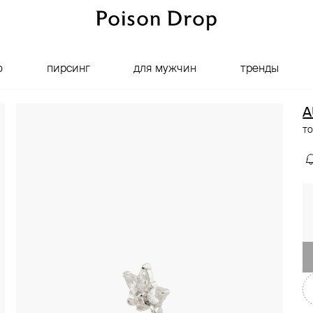
о
пирсинг
для мужчин
тренды
A
то