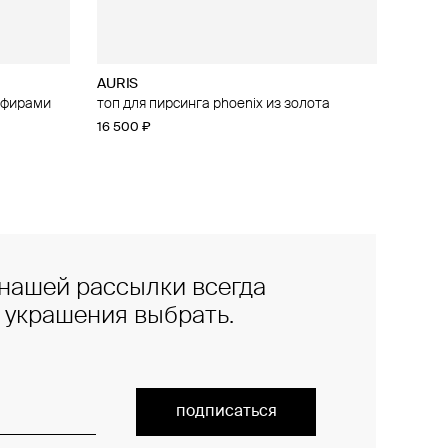
AURIS
апфирами
irebird из
топ для пирсинга phoenix из золота
16 500 ₽
нашей рассылки всегда
е украшения выбрать.
подписаться