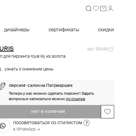
дизайнеры
сертификаты
скидки
URIS
арт. 59346
п для пирсинга royal lily из золота
узнать о снижении цены
пирсинг-салон на Патриарших
Теперь у нас можно сделать пирсинг! Задать
вопросы и записаться можно
по ссылке
нет в наличии
посоветоваться со стилистом
в WhatsApp →