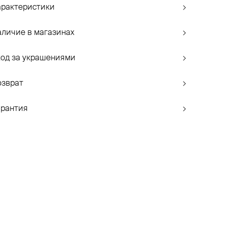
арактеристики
аличие в магазинах
ход за украшениями
озврат
арантия