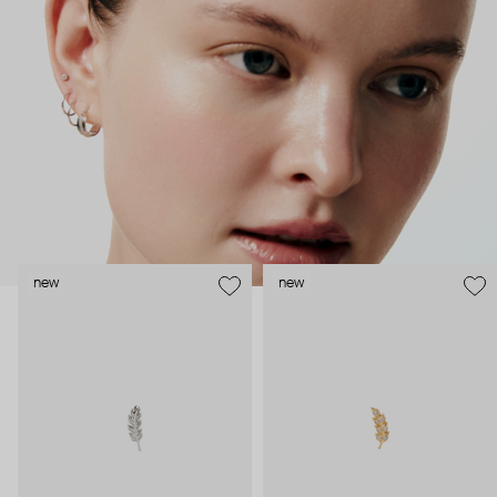
безопасность и эргономичность пирсинга), так и ювелирные
стилисты (благодаря им дизайн соответствует трендам, а
украшения легко сочетаются между собой).
Украшения AURIS – для тех, кто открыто выражает себя, но
делает это интеллигентно и по-взрослому.
new
new