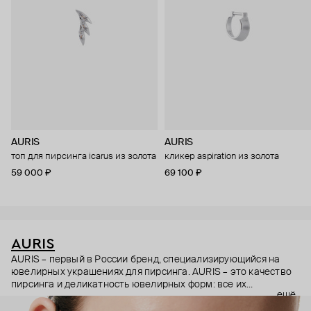
AURIS
AURIS
топ для пирсинга icarus из золота
кликер aspiration из золота
59 000 ₽
69 100 ₽
AURIS
AURIS – первый в России бренд, специализирующийся на
ювелирных украшениях для пирсинга. AURIS – это качество
пирсинга и деликатность ювелирных форм: все их
ещё
украшения ручной работы. В процессе создания участвуют
как профессиональные пирсеры (они отвечают за