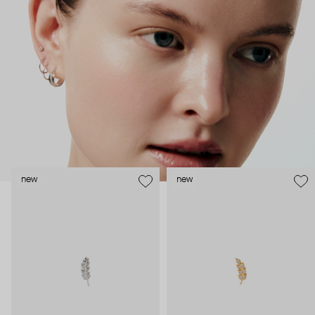
безопасность и эргономичность пирсинга), так и ювелирные
стилисты (благодаря им дизайн соответствует трендам, а
украшения легко сочетаются между собой).
Украшения AURIS – для тех, кто открыто выражает себя, но
делает это интеллигентно и по-взрослому.
new
new