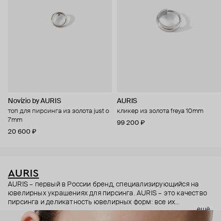
Novizio by AURIS
AURIS
топ для пирсинга из золота just o
кликер из золота freya 10mm
7mm
99 200 ₽
20 600 ₽
AURIS
AURIS – первый в России бренд, специализирующийся на
ювелирных украшениях для пирсинга. AURIS – это качество
пирсинга и деликатность ювелирных форм: все их
ещё
украшения ручной работы. В процессе создания участвуют
как профессиональные пирсеры (они отвечают за