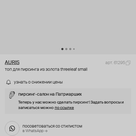
AURIS
арт. 61295
топ для пирсинга из золота threeleaf small
узнать о снижении цены
пирсинг-салон на Патриарших
Теперь у нас можно сделать пирсинг! Задать вопросы и
записаться можно
по ссылке
посоветоваться со стилистом
в WhatsApp →