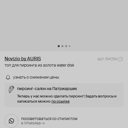
Novizio by AURIS
арт. 64054
топ для пирсинга из золота water disk
узнать о снижении цены
пирсинг-салон на Патриарших
Теперь у нас можно сделать пирсинг! Задать вопросы и
записаться можно
по ссылке
посоветоваться со стилистом
в WhatsApp →