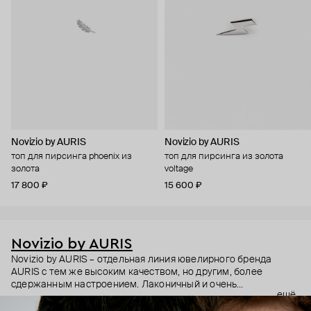
Novizio by AURIS
Novizio by AURIS
топ для пирсинга phoenix из
топ для пирсинга из золота
золота
voltage
17 800 ₽
15 600 ₽
Novizio by AURIS
Novizio by AURIS – отдельная линия ювелирного бренда
AURIS с тем же высоким качеством, но другим, более
сдержанным настроением. Лаконичный и очень
ещё
ненавязчивый дизайн, качественные материалы и высокие
технологии производства – этот пирсинг становится