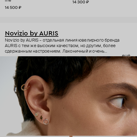
line
14 300 ₽
14 500 ₽
Novizio by AURIS
Novizio by AURIS – отдельная линия ювелирного бренда
AURIS с тем же высоким качеством, но другим, более
сдержанным настроением. Лаконичный и очень
ещё
ненавязчивый дизайн, качественные материалы и высокие
технологии производства – этот пирсинг становится
практически продолжением тела, так, чтобы носить было
безопасно и комфортно в любой ситуации.