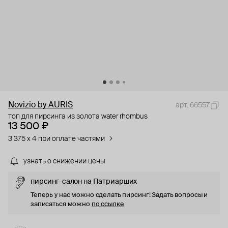
Novizio by AURIS
арт. 66557
топ для пирсинга из золота water rhombus
13 500 ₽
3 375 x 4 при оплате частями
узнать о снижении цены
пирсинг-салон на Патриарших
Теперь у нас можно сделать пирсинг! Задать вопросы и
записаться можно
по ссылке