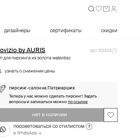
дизайнеры
сертификаты
скидки
ovizio by AURIS
арт. 63329
п для пирсинга из золота waterdisc
узнать о снижении цены
пирсинг-салон на Патриарших
Теперь у нас можно сделать пирсинг! Задать
вопросы и записаться можно
по ссылке
нет в наличии
посоветоваться со стилистом
в WhatsApp →