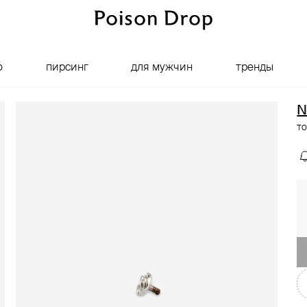
о
пирсинг
для мужчин
тренды
N
то