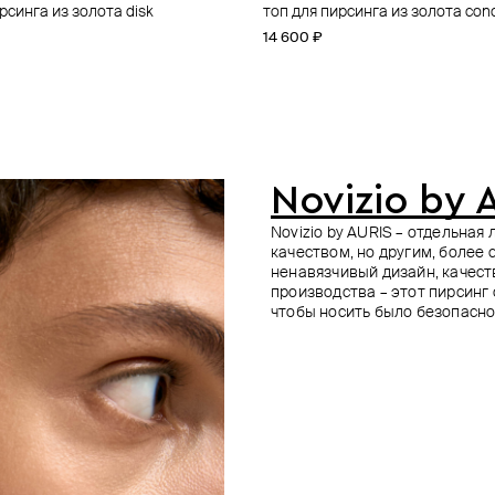
рсинга из золота horus
рсинга cross из золота
з золота с бриллиантом
топ для пирсинга из золота disk
топ для пирсинга из золота conc
пирсинг из белого золота
топ для пирсинга из золота volt
пирсинг из белого золота kazan
31 800 ₽
−10%
14 600 ₽
12 700 ₽
15 600 ₽
58 000 ₽
е онлайн
Novizio by 
Novizio by AURIS – отдельна
качеством, но другим, более
ненавязчивый дизайн, качес
производства – этот пирсинг
чтобы носить было безопасно