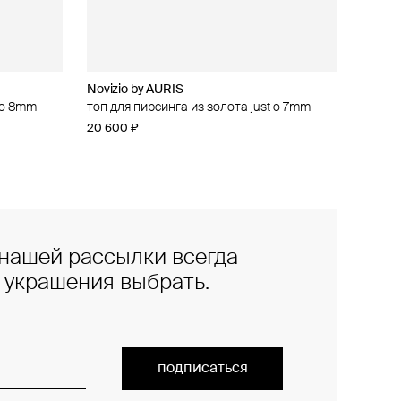
Novizio by AURIS
t o 8mm
топ для пирсинга из золота just o 7mm
20 600 ₽
нашей рассылки всегда
е украшения выбрать.
подписаться