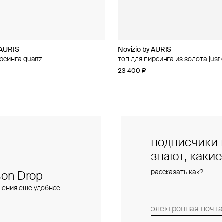
 AURIS
 AURIS
Novizio by AURIS
Novizio by AURIS
рсинга quartz
рсинга из золота amour contour
топ для пирсинга из золота jus
топ для пирсинга из золота line
23 400 ₽
14 500 ₽
подписчики 
знают, каки
рассказать как?
on Drop
шения еще удобнее.