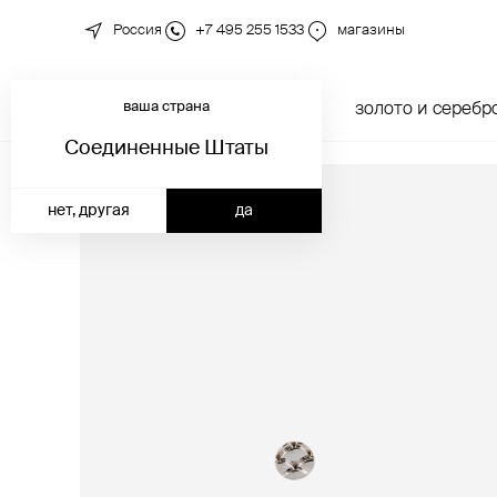
Россия
+7 495 255 1533
магазины
ваша страна
новинки
каталог
золото и серебр
Соединенные Штаты
нет, другая
да