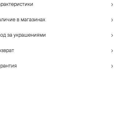
арактеристики
аличие в магазинах
ход за украшениями
озврат
арантия