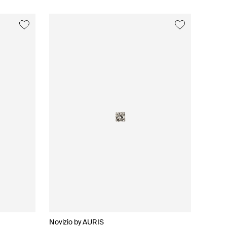
exclusive
Novizio by AURIS
AURIS
Novizio by AURIS
Mates