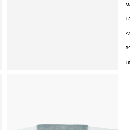
х
н
у
в
г