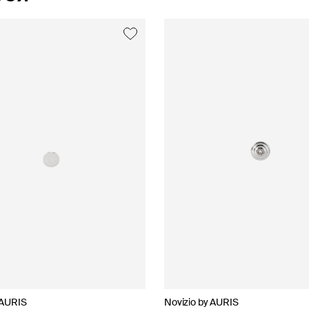
 AURIS
 AURIS
 AURIS
Novizio by AURIS
35.02
Novizio by AURIS
Joser