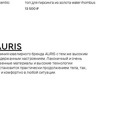
entric
age
skiy m
топ для пирсинга из золота water rhombus
топ для пирсинга из золота threeleaf
топ для пирсинга из золота opal cab
обручальный пирсинг «перец» из золота
13 500 ₽
16 700 ₽
19 000 ₽
58 410 ₽
64 900 ₽
−10%
при оплате онлайн
AURIS
я линия ювелирного бренда AURIS с тем же высоким
 сдержанным настроением. Лаконичный и очень
твенные материалы и высокие технологии
 становится практически продолжением тела, так,
 и комфортно в любой ситуации.