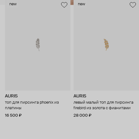
new
new
AURIS
AURIS
топ для пирсинга phoenix из
левый малый топ для пирсинга
платины
firebird из золота с фианитами
16 500 ₽
28 000 ₽