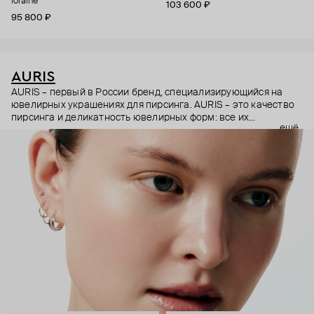
loraine
103 600 ₽
95 800 ₽
AURIS
AURIS – первый в России бренд, специализирующийся на
ювелирных украшениях для пирсинга. AURIS – это качество
пирсинга и деликатность ювелирных форм: все их
ещё
украшения ручной работы. В процессе создания участвуют
как профессиональные пирсеры (они отвечают за
безопасность и эргономичность пирсинга), так и ювелирные
стилисты (благодаря им дизайн соответствует трендам, а
украшения легко сочетаются между собой).
Украшения AURIS – для тех, кто открыто выражает себя, но
делает это интеллигентно и по-взрослому.