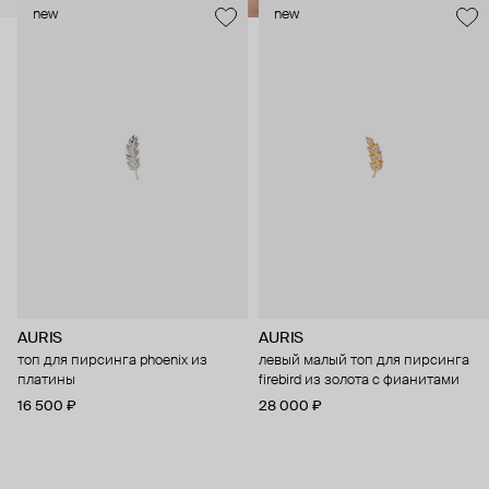
new
new
AURIS
AURIS
топ для пирсинга phoenix из
левый малый топ для пирсинга
платины
firebird из золота с фианитами
16 500 ₽
28 000 ₽