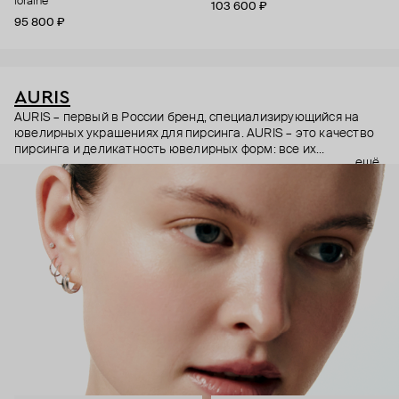
loraine
103 600 ₽
95 800 ₽
AURIS
AURIS – первый в России бренд, специализирующийся на
ювелирных украшениях для пирсинга. AURIS – это качество
пирсинга и деликатность ювелирных форм: все их
ещё
украшения ручной работы. В процессе создания участвуют
как профессиональные пирсеры (они отвечают за
безопасность и эргономичность пирсинга), так и ювелирные
стилисты (благодаря им дизайн соответствует трендам, а
украшения легко сочетаются между собой).
Украшения AURIS – для тех, кто открыто выражает себя, но
делает это интеллигентно и по-взрослому.