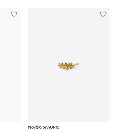
new
Novizio by AURIS
AURIS
AURIS
AURIS