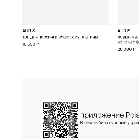
AURIS
AURIS
AURIS
AURIS
топ для пирсинга phoenix из платины
большой топ для пирсинга threeleaf из
левый малы
малый топ
золота с бриллиантами
золота с 
16 500 ₽
15 400 ₽
25 800 ₽
28 000 ₽
приложение Pois
В нем выбирать новые укра