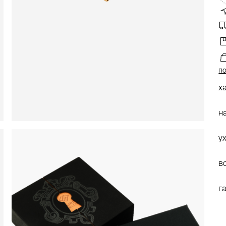
по
х
н
у
в
г