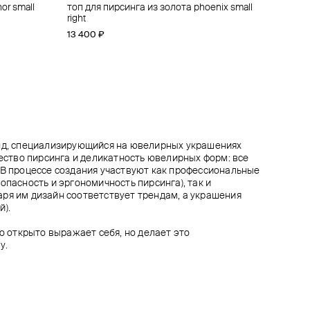
or small
m
лота
топ для пирсинга из золота phoenix small
кликер из золота 1-chain clicker ring yunona
топ для пирсинга из золота royal lily
большой топ для пирсинга threeleaf из
right
золота с бриллиантами
50 000 ₽
66 100 ₽
13 400 ₽
25 800 ₽
енд, специализирующийся на ювелирных украшениях
чество пирсинга и деликатность ювелирных форм: все
 В процессе создания участвуют как профессиональные
опасность и эргономичность пирсинга), так и
ря им дизайн соответствует трендам, а украшения
й).
то открыто выражает себя, но делает это
у.