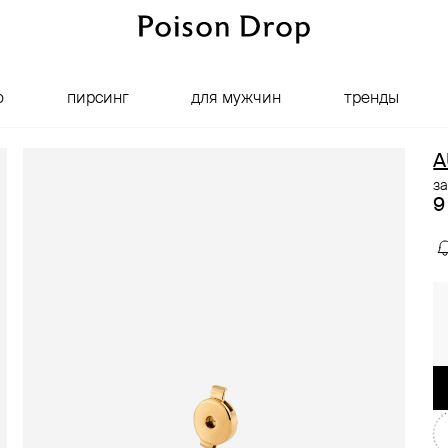
о
пирсинг
для мужчин
тренды
A
за
9