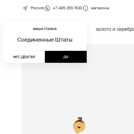
Россия
+7 495 255 1533
магазины
ваша страна
новинки
каталог
золото и серебр
Соединенные Штаты
нет, другая
да