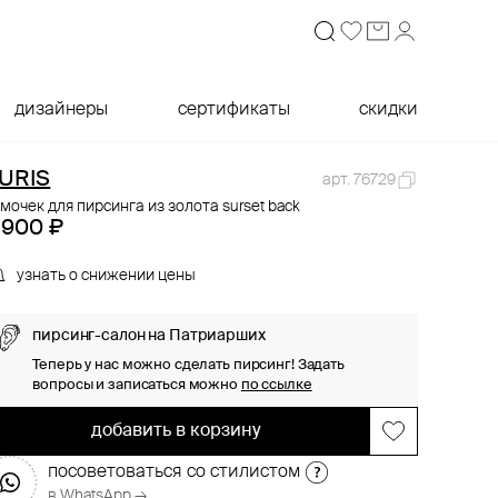
дизайнеры
сертификаты
скидки
URIS
арт. 76729
мочек для пирсинга из золота surset back
 900 ₽
узнать о снижении цены
пирсинг-салон на Патриарших
Теперь у нас можно сделать пирсинг! Задать
вопросы и записаться можно
по ссылке
добавить в корзину
посоветоваться со стилистом
в WhatsApp →