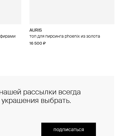
AURIS
апфирами
irebird из
топ для пирсинга phoenix из золота
16 500 ₽
нашей рассылки всегда
е украшения выбрать.
подписаться