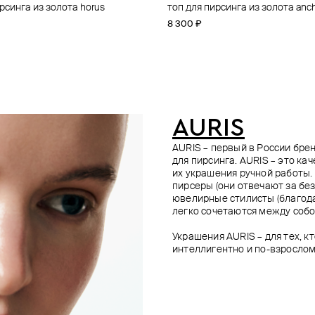
рсинга из золота horus
рсинга из золота estrella med
рсинга из золота brillove
й топ для пирсинга firebird из
топ для пирсинга из золота anch
топ для пирсинга из золота oh
кликер из золота trio small
топ для пирсинга phoenix из зо
фианитами
8 300 ₽
16 100 ₽
22 800 ₽
16 500 ₽
AURIS
AURIS – первый в России бр
для пирсинга. AURIS – это ка
их украшения ручной работы.
пирсеры (они отвечают за без
ювелирные стилисты (благода
легко сочетаются между собо
Украшения AURIS – для тех, к
интеллигентно и по-взрослом