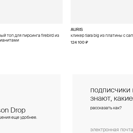
AURIS
AURIS
й топ для пирсинга firebird из
 для пирсинга phoenix из золота
кликер tiara big из платины с с
правый малый топ для пирсинга f
фианитами
золота с фианитами
124 100 ₽
28 000 ₽
подписчики 
знают, каки
рассказать как?
on Drop
шения еще удобнее.