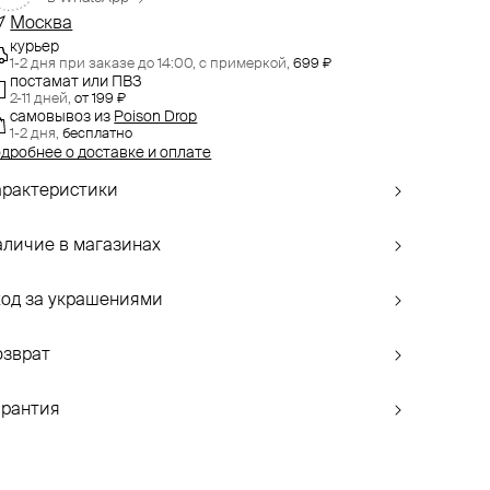
Москва
курьер
1-2 дня при заказе до 14:00,
с примеркой,
699 ₽
постамат или ПВЗ
2-11 дней,
от 199 ₽
самовывоз
из
Poison Drop
1-2 дня,
бесплатно
дробнее о доставке и оплате
арактеристики
аличие в магазинах
ход за украшениями
озврат
арантия