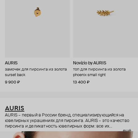
AURIS
Novizio by AURIS
замочек для пирсинга из золота
топ для пирсинга из золота
surset back
phoenix small right
9 900 ₽
13 400 ₽
AURIS
AURIS – первый в России бренд, специализирующийся на
ювелирных украшениях для пирсинга. AURIS – это качество
пирсинга и деликатность ювелирных форм: все их
ещё
украшения ручной работы. В процессе создания участвуют
как профессиональные пирсеры (они отвечают за