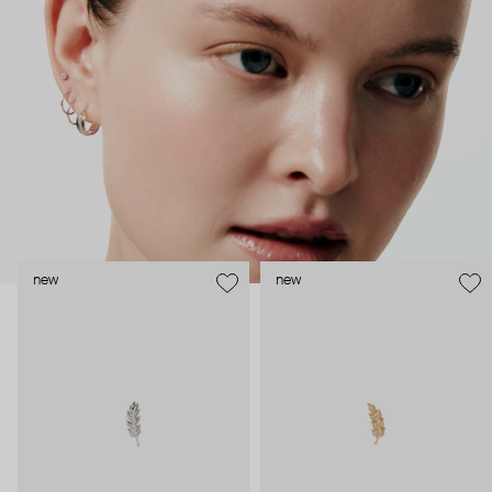
безопасность и эргономичность пирсинга), так и ювелирные
стилисты (благодаря им дизайн соответствует трендам, а
украшения легко сочетаются между собой).
Украшения AURIS – для тех, кто открыто выражает себя, но
делает это интеллигентно и по-взрослому.
new
new