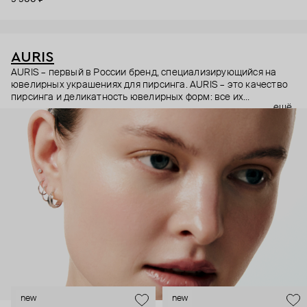
AURIS
AURIS – первый в России бренд, специализирующийся на
ювелирных украшениях для пирсинга. AURIS – это качество
пирсинга и деликатность ювелирных форм: все их
ещё
украшения ручной работы. В процессе создания участвуют
как профессиональные пирсеры (они отвечают за
безопасность и эргономичность пирсинга), так и ювелирные
стилисты (благодаря им дизайн соответствует трендам, а
украшения легко сочетаются между собой).
Украшения AURIS – для тех, кто открыто выражает себя, но
делает это интеллигентно и по-взрослому.
new
new