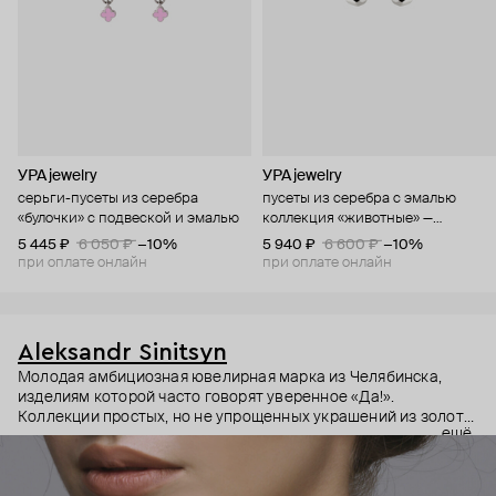
УРА jewelry
УРА jewelry
серьги-пусеты из серебра
пусеты из серебра с эмалью
«булочки» с подвеской и эмалью
коллекция «животные» —
медвежонок
5 445 ₽
6 050 ₽
−10%
5 940 ₽
6 600 ₽
−10%
при оплате онлайн
при оплате онлайн
Aleksandr Sinitsyn
Молодая амбициозная ювелирная марка из Челябинска,
изделиям которой часто говорят уверенное «Да!».
Коллекции простых, но не упрощенных украшений из золота
ещё
и серебра с полудрагоценными камнями авторской
асимметричной огранки. Все модели выполняются вручную:
каждая деталь прорезается ювелиром из грубого куска