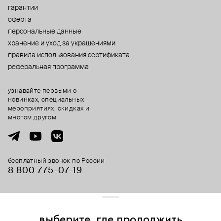
гарантии
оферта
персональные данные
хранение и уход за украшениями
правила использования сертификата
реферальная программа
узнавайте первыми о
новинках, специальных
мероприятиях, скидках и
многом другом
бесплатный звонок по России
8 800 775⁠-07⁠-19
© 2013-2026 ООО «Пойзон Дроп».
все права защищены.
выберите, где продолжить