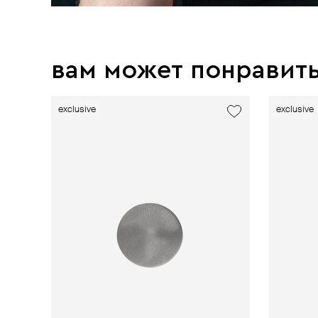
вам может понравит
exclusive
exclusive
exclusive
exclusive
new
new
exclusive
exclusive
exclusive