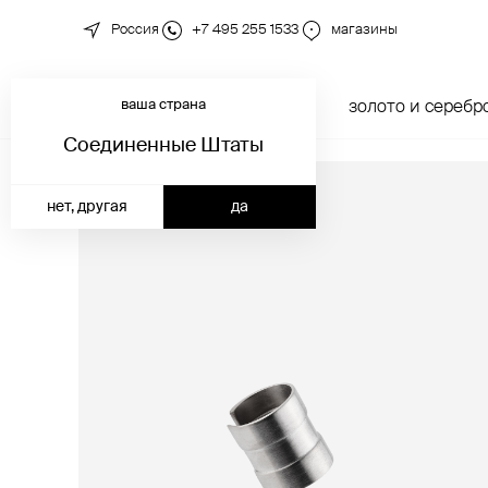
Россия
+7 495 255 1533
магазины
ваша страна
новинки
каталог
золото и серебр
Соединенные Штаты
нет, другая
да