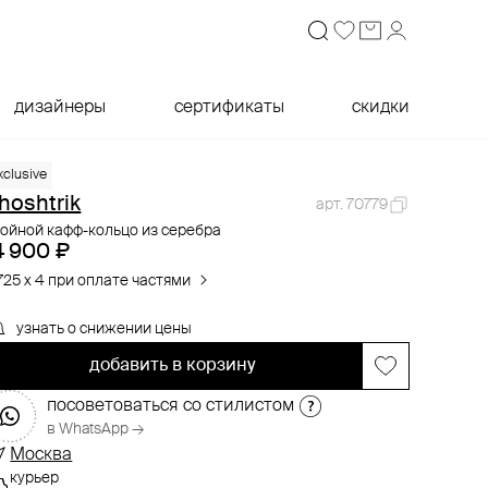
дизайнеры
сертификаты
скидки
xclusive
hoshtrik
арт. 70779
ойной кафф-кольцо из серебра
4 900 ₽
725 x 4 при оплате частями
узнать о снижении цены
добавить в корзину
посоветоваться со стилистом
в WhatsApp →
Москва
курьер