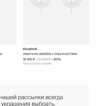
Khoshtrik
ра
й
серьги из серебра с окружностями
16 100 ₽
23 000 ₽
−30%
при оплате онлайн
нашей рассылки всегда
е украшения выбрать.