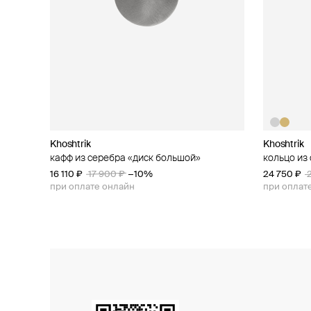
Khoshtrik
Khoshtrik
Khoshtrik
Khoshtrik
кафф из серебра «диск большой»
кафф из серебра «диск малый»
кольцо из
моносерьг
16 110 ₽
10 800 ₽
17 900 ₽
12 000 ₽
−10%
−10%
24 750 ₽
9 810 ₽
10
при оплате онлайн
при оплате онлайн
при оплат
при оплат