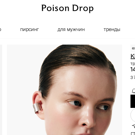
о
пирсинг
для мужчин
тренды
e
K
тр
1
3 