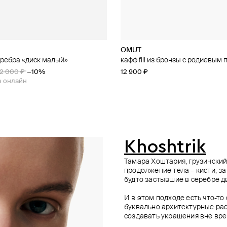
OMUT
Jewlia
35.02
OMUT
еребра «диск малый»
афф из серебра с кристаллом
вездами из серебра с топазами
ф "hyper diamond" в форме масти
кафф fill из бронзы с родиевым
кафф «дюна» из серебра
кафф из белого золота с брилл
гипер-кафф "hyper club" в форм
ирсинг-проколами
трефы с пирсинг-проколами
12 000 ₽
−10%
12 900 ₽
12 950 ₽
12 320 ₽
18 500 ₽
17 600 ₽
−30%
−30%
19 900 ₽
е онлайн
при оплате онлайн
при оплате онлайн
Khoshtrik
Тамара Хоштария, грузинский
продолжение тела – кисти, з
будто застывшие в серебре д
И в этом подходе есть что-то
буквально архитектурные ра
создавать украшения вне вре