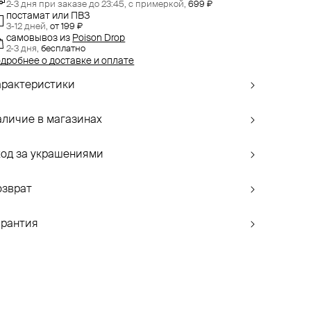
2-3 дня при заказе до 23:45,
с примеркой,
699 ₽
постамат или ПВЗ
3-12 дней,
от 199 ₽
самовывоз
из
Poison Drop
2-3 дня,
бесплатно
дробнее о доставке и оплате
арактеристики
аличие в магазинах
ход за украшениями
озврат
арантия