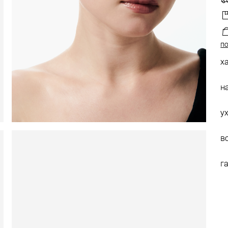
по
х
н
у
в
г