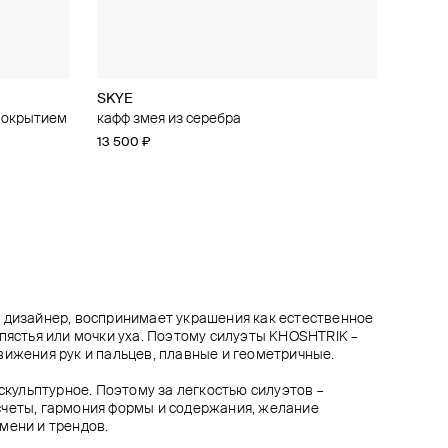
SKYE
OMUT
SKYE
Earworm
 покрытием
иантами
е масти
кафф змея из серебра
гипер-кафф "hyper heart" в форме масти
моносерьга из серебра
кафф «репейник»
черви с пирсинг-проколами
13 500 ₽
12 870 ₽
11 475 ₽
13 500 ₽
14 300 ₽
−15%
−10%
19 900 ₽
при оплате онлайн
при оплате онлайн
 дизайнер, воспринимает украшения как естественное
апястья или мочки уха. Поэтому силуэты KHOSHTRIK –
вижения рук и пальцев, плавные и геометричные.
 скульптурное. Поэтому за легкостью силуэтов –
счеты, гармония формы и содержания, желание
мени и трендов.