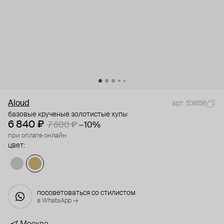
Aloud
арт. 53858
базовые крученые золотистые хупы
6 840 ₽
7 600 ₽
−10%
при оплате онлайн
цвет:
посоветоваться со стилистом
в WhatsApp →