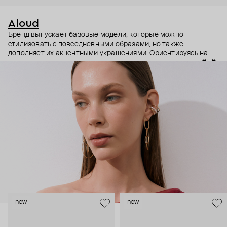
Aloud
Бренд выпускает базовые модели, которые можно
стилизовать с повседневными образами, но также
дополняет их акцентными украшениями. Ориентируясь на
ещё
долгосрочные тренды, вдохновляясь культурой, искусством и
людьми, Aloud показывает коллекции несколько раз в год. А
в названии бренда зашифрован призыв слушать внутренний
голос и транслировать его через украшения.
new
new