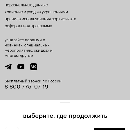
персональные данные
хранение и уход за украшениями
правила использования сертификата
реферальная программа
узнавайте первыми о
новинках, специальных
мероприятиях, скидках и
многом другом
бесплатный звонок по России
8 800 775⁠-07⁠-19
© 2013-2026 ООО «Пойзон Дроп».
все права защищены.
выберите, где продолжить
Для хорошей работы сайта мы используем файлы cookies