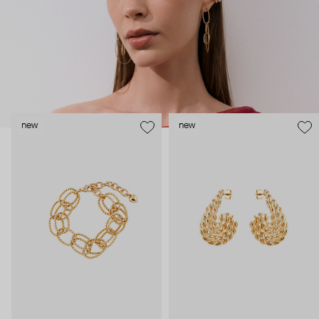
new
new