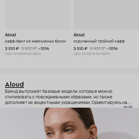
Aloud
Aloud
кафф-бант из жемчужных бусин
скрученный тройной кафф
3 510 ₽
3 900 ₽
−10%
3 510 ₽
3 900 ₽
−10%
при оплате онлайн
при оплате онлайн
Aloud
Бренд выпускает базовые модели, которые можно
стилизовать с повседневными образами, но также
дополняет их акцентными украшениями. Ориентируясь на
ещё
долгосрочные тренды, вдохновляясь культурой, искусством и
людьми, Aloud показывает коллекции несколько раз в год. А
в названии бренда зашифрован призыв слушать внутренний
голос и транслировать его через украшения.