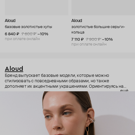
Aloud
Aloud
базовые золотистые хупы
золотистые большие серьги-
кольца
6 840 ₽
7 600 ₽
−10%
при оплате онлайн
7 110 ₽
7 900 ₽
−10%
при оплате онлайн
Aloud
Бренд выпускает базовые модели, которые можно
стилизовать с повседневными образами, но также
дополняет их акцентными украшениями. Ориентируясь на
ещё
долгосрочные тренды, вдохновляясь культурой, искусством и
людьми, Aloud показывает коллекции несколько раз в год. А
в названии бренда зашифрован призыв слушать внутренний
голос и транслировать его через украшения.