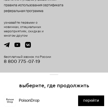
правила использования сертификата
реферальная программа
узнавайте первыми о
новинках, специальных
мероприятиях, скидках и
многом другом
бесплатный звонок по России
8 800 775⁠-07⁠-19
© 2013-2026 ООО «Пойзон Дроп».
все права защищены.
выберите, где продолжить
Для хорошей работы сайта мы используем файлы cookies
и сервисы аналитики. Продолжая его использование,
PoisonDrop
перейти
вы соглашаетесь с нашим
положением об обработке
нет в наличии