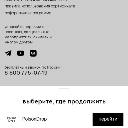
правила использования сертификата
реферальная программа
узнавайте первыми о
новинках, специальных
мероприятиях, скидках и
многом другом
бесплатный звонок по России
8 800 775⁠-07⁠-19
© 2013-2026 ООО «Пойзон Дроп».
все права защищены.
выберите, где продолжить
Для хорошей работы сайта мы используем файлы cookies
и сервисы аналитики. Продолжая его использование,
PoisonDrop
перейти
вы соглашаетесь с нашим
положением об обработке
нет в наличии