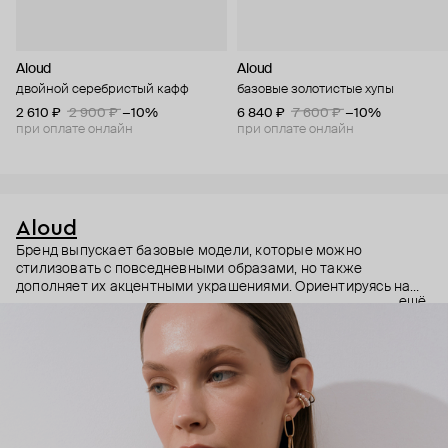
Aloud
Aloud
двойной серебристый кафф
базовые золотистые хупы
2 610 ₽
2 900 ₽
−10%
6 840 ₽
7 600 ₽
−10%
при оплате онлайн
при оплате онлайн
Aloud
Бренд выпускает базовые модели, которые можно
стилизовать с повседневными образами, но также
дополняет их акцентными украшениями. Ориентируясь на
ещё
долгосрочные тренды, вдохновляясь культурой, искусством и
людьми, Aloud показывает коллекции несколько раз в год. А
в названии бренда зашифрован призыв слушать внутренний
голос и транслировать его через украшения.