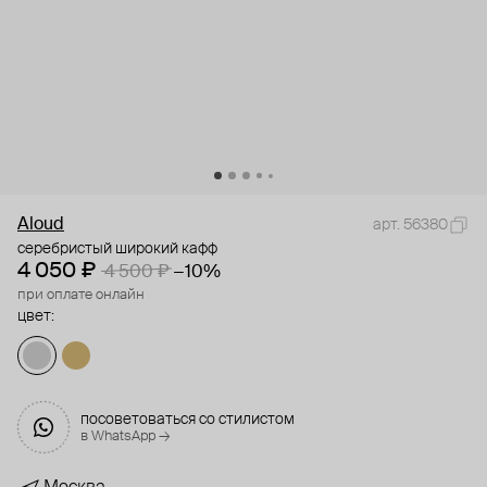
Aloud
арт. 56380
серебристый широкий кафф
4 050 ₽
4 500 ₽
−10%
при оплате онлайн
цвет:
посоветоваться со стилистом
в WhatsApp →