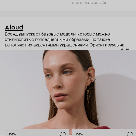
при оплате онлайн
Aloud
Бренд выпускает базовые модели, которые можно
стилизовать с повседневными образами, но также
дополняет их акцентными украшениями. Ориентируясь на
ещё
долгосрочные тренды, вдохновляясь культурой, искусством и
людьми, Aloud показывает коллекции несколько раз в год. А
в названии бренда зашифрован призыв слушать внутренний
голос и транслировать его через украшения.
new
new