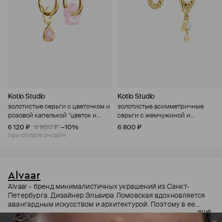
Kotlo Studio
Kotlo Studio
золотистые серьги с цветочком и
золотистые асимметричные
розовой капелькой "цветок и
серьги с жемчужиной и
капля"
ромашкой "пикник на траве"
6 120 ₽
6 800 ₽
−10%
6 800 ₽
при оплате онлайн
Alvaar
Alvaar – бренд минималистичных украшений из Санкт-
Петербурга. Дизайнер Эльвира Ломовская вдохновляется
авангардным искусством и архитектурой. Поэтому в ее
ещё
коллекциях – простые формы, легкость, эргономичность,