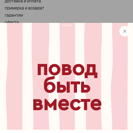
доставка и оплата
примерка и возврат
гарантии
оферта
персональные данные
хранение и уход за украшениями
правила использования сертификата
реферальная программа
повод
узнавайте первыми о
новинках, специальных
мероприятиях, скидках и
быть
многом другом
вместе
бесплатный звонок по России
8 800 775⁠-07⁠-19
© 2013-2026 ООО «Пойзон Дроп».