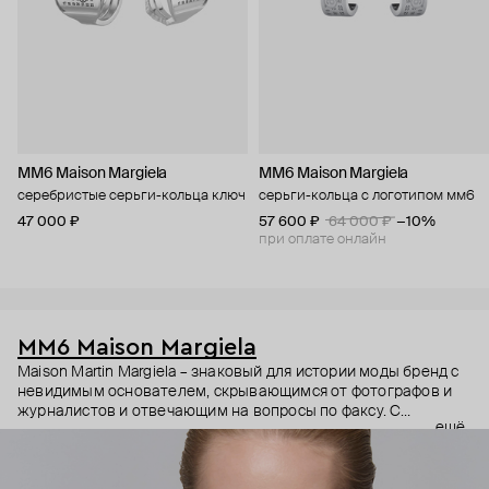
MM6 Maison Margiela
MM6 Maison Margiela
серебристые серьги-кольца ключ
серьги-кольца с логотипом мм6
47 000 ₽
57 600 ₽
64 000 ₽
−10%
при оплате онлайн
MM6 Maison Margiela
Maison Martin Margiela – знаковый для истории моды бренд с
невидимым основателем, скрывающимся от фотографов и
журналистов и отвечающим на вопросы по факсу. С
ещё
бутиками, не отмеченными на картах и в телефонных книгах.
С моделями, замотанными в капрон, и небрежными белыми
швами в качестве опознавательного знака. Линия MM6