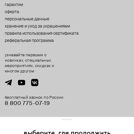
гарантии
оферта
персональные данные
хранение и уход за украшениями
правила использования сертификата
реферальная программа
узнавайте первыми о
новинках, специальных
мероприятиях, скидках и
многом другом
бесплатный звонок по России
8 800 775⁠-07⁠-19
© 2013-2026 ООО «Пойзон Дроп».
все права защищены.
выберите, где продолжить