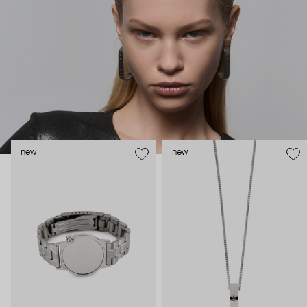
появилась в 1997 году. Она состояла из базовых моделей для
повседневного гардероба. С 2014 года ММ6 курировал Джон
Гальяно, а в 2025 его сменил бельгийский модельер Гленн
Мартенс. MM6 прямо-таки опережает моду и словно
иронизирует над современным искусством, разрушая
привычные формы и стереотипы.
new
new