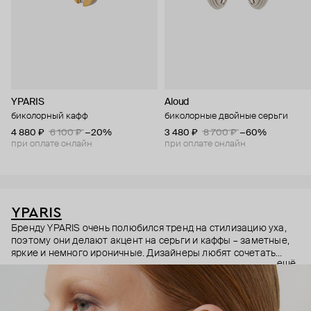
YPARIS
Aloud
биколорный кафф
биколорные двойные серьги
4 880 ₽
6 100 ₽
−20%
3 480 ₽
8 700 ₽
−60%
при оплате онлайн
при оплате онлайн
YPARIS
Бренду YPARIS очень полюбился тренд на стилизацию уха,
поэтому они делают акцент на серьги и каффы – заметные,
яркие и немного ироничные. Дизайнеры любят сочетать
ещё
несочетаемое, комиксы и минимализм, базовые украшения с
яркими и беззаботными. Они даже превратили Астробоя,
фантастического героя аниме, в остроумные подвески и
серьги, а его прическу – в каффы с шипами. А для любителей