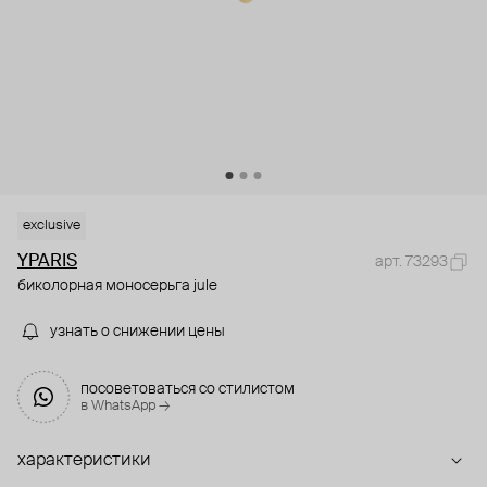
exclusive
YPARIS
арт. 73293
биколорная моносерьга jule
узнать о снижении цены
посоветоваться со стилистом
в WhatsApp →
характеристики