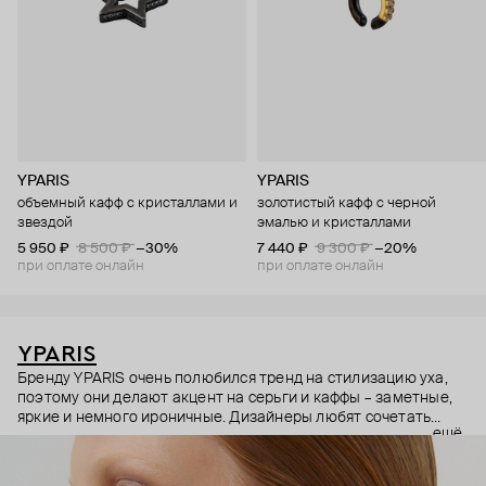
YPARIS
YPARIS
объемный кафф с кристаллами и
золотистый кафф с черной
звездой
эмалью и кристаллами
5 950 ₽
8 500 ₽
−30%
7 440 ₽
9 300 ₽
−20%
при оплате онлайн
при оплате онлайн
YPARIS
Бренду YPARIS очень полюбился тренд на стилизацию уха,
поэтому они делают акцент на серьги и каффы – заметные,
яркие и немного ироничные. Дизайнеры любят сочетать
ещё
несочетаемое, комиксы и минимализм, базовые украшения с
яркими и беззаботными. Они даже превратили Астробоя,
фантастического героя аниме, в остроумные подвески и