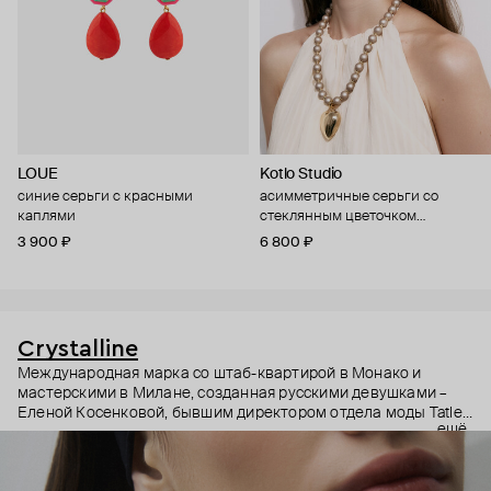
LOUE
Kotlo Studio
синие серьги с красными
асимметричные серьги со
каплями
стеклянным цветочком
"затерянный цветок"
3 900 ₽
6 800 ₽
Crystalline
Международная марка со штаб-квартирой в Монако и
мастерскими в Милане, созданная русскими девушками –
Еленой Косенковой, бывшим директором отдела моды Tatler,
ещё
и Кирой Похитон, экс-издателем Vogue Russia. Украшения
бренда – это дизайн, вдохновленный современным
искусством и архитектурой, необычные и интересные