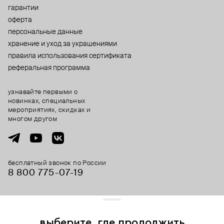
гарантии
оферта
персональные данные
хранение и уход за украшениями
правила использования сертификата
реферальная программа
узнавайте первыми о
новинках, специальных
мероприятиях, скидках и
многом другом
бесплатный звонок по России
8 800 775⁠-07⁠-19
© 2013-2026 ООО «Пойзон Дроп».
все права защищены.
выберите, где продолжить